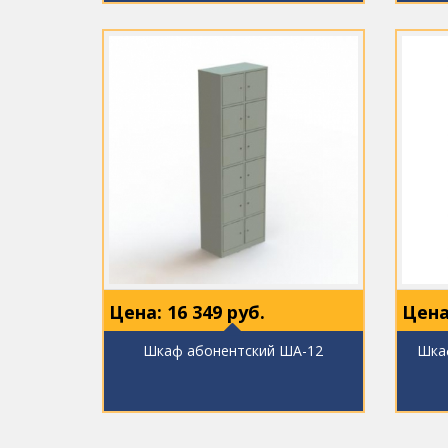
Цена:
16 349
руб.
Цена
Шкаф абонентский ША-12
Шка