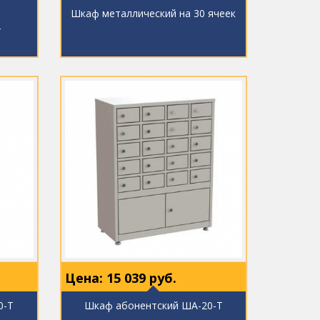
Шкаф металлический на 30 ячеек
4
Цена:
15 039
руб.
0-Т
Шкаф абонентский ША-20-Т