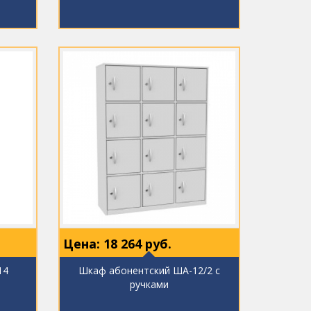
Цена:
18 264
руб.
14
Шкаф абонентский ША-12/2 с
ручками