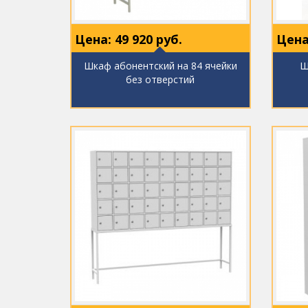
Цена:
49 920
руб.
Цена
Шкаф абонентский на 84 ячейки
Ш
без отверстий