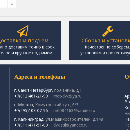
...
»
оставка и подъем
Сборка и установ
жно доставим точно в срок,
Качественно соберем
елое и крупное поднимем
установим и протестиру
Адреса и телефоны
О
г. Санкт-Петербург,
пр.Ленина, д.1
+7(812)461-21-99
met-dvk@ya.ru
Ар
Во
г. Москва,
Хомутовский туп., 6/3
Ке
+7(495)108-07-96
m6084163@yandex.ru
Ни
г. Калининград,
ул.Машиностроителей, д.148
Пе
+7(911)471-51-00
dvk.stil@yandex.ru
Пе