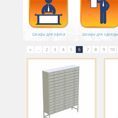
Шкафы для офиса
Шкафы для одежды
«
...
2
3
4
5
6
7
8
9
10