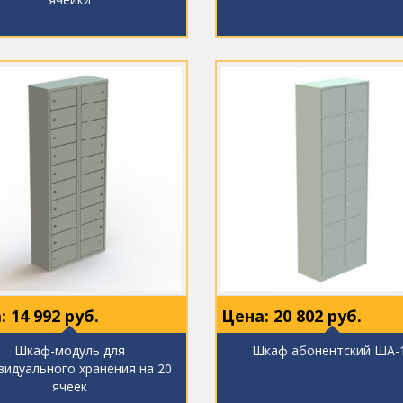
:
14 992
руб.
Цена:
20 802
руб.
Шкаф-модуль для
Шкаф абонентский ША-
видуального хранения на 20
ячеек