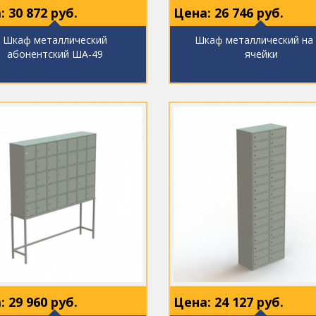
:
30 872
руб.
Цена:
26 746
руб.
Шкаф металлический
Шкаф металлический на
абонентский ША-49
ячейки
:
29 960
руб.
Цена:
24 127
руб.