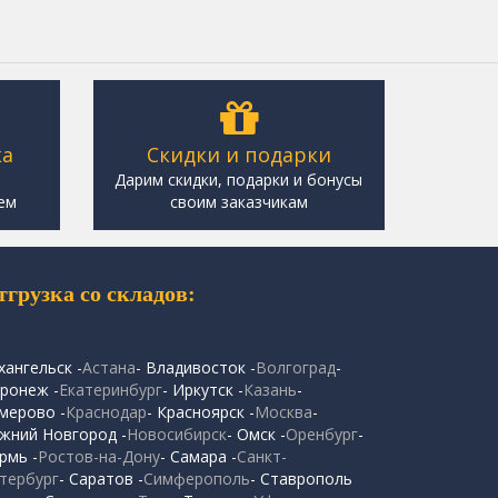
ка
Скидки и подарки
,
Дарим скидки, подарки и бонусы
ем
своим заказчикам
тгрузка со складов:
хангельск -
Астана
- Владивосток -
Волгоград
-
ронеж -
Екатеринбург
- Иркутск -
Казань
-
мерово -
Краснодар
- Красноярск -
Москва
-
жний Новгород -
Новосибирск
- Омск -
Оренбург
-
рмь -
Ростов-на-Дону
- Самара -
Санкт-
тербург
- Саратов -
Симферополь
- Ставрополь