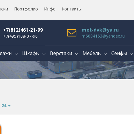
нсии
Портфолио
Инфо
Контакты
+7(812)461-21-99
met-dvk@ya.ru
+7(495)108-07-96
m6084163@yandex.ru
лажи
Шкафы
Верстаки
Мебель
Сейфы
:
24