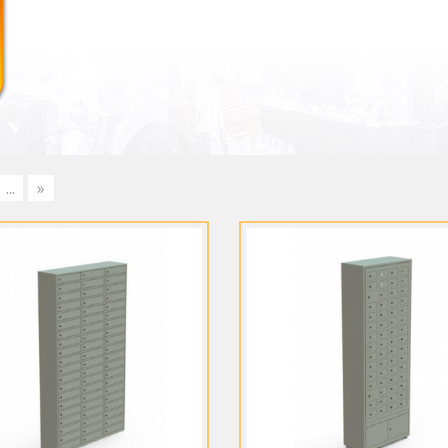
...
»