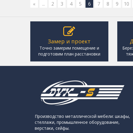
«
...
2
3
4
5
6
7
8
9
10
Замер и проект
Д
Точно замерим помещение и
Бере
подготовим план расстановки
тяж
Производство металлической мебели: шкафы,
стеллажи, промышленное оборудование,
верстаки, сейфы.