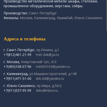
Производство металлической мебели: шкафы, стеллажи,
промышленное оборудование, верстаки, сейфы.
Производство:
Санкт-Петербург
Филиалы:
Москва, Калининград, Ишимбай, Южно-Сахалинск
Адреса и телефоны
г. Санкт-Петербург,
пр.Ленина, д.1
+7(812)461-21-99
met-dvk@ya.ru
г. Москва,
Хомутовский туп., 6/3
+7(495)108-07-96
m6084163@yandex.ru
г. Калининград,
ул.Машиностроителей, д.148
+7(911)471-51-00
dvk.stil@yandex.ru
г. Южно-Сахалинск,
пр.Мира, д.56/2
+7(911)037-95-99
dvks@inbox.ru