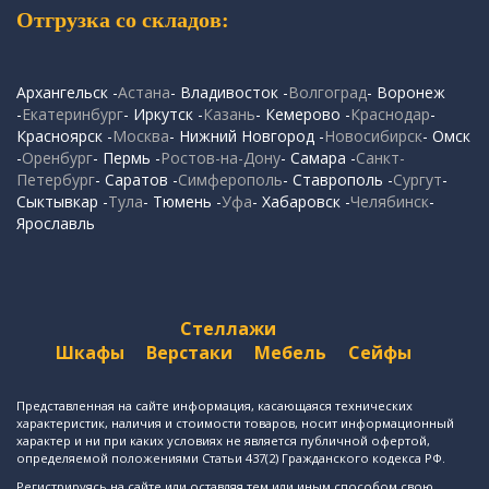
Отгрузка со складов:
Архангельск -
Астана
- Владивосток -
Волгоград
- Воронеж
-
Екатеринбург
- Иркутск -
Казань
- Кемерово -
Краснодар
-
Красноярск -
Москва
- Нижний Новгород -
Новосибирск
- Омск
-
Оренбург
- Пермь -
Ростов-на-Дону
- Самара -
Санкт-
Петербург
- Саратов -
Симферополь
- Ставрополь -
Сургут
-
Сыктывкар -
Тула
- Тюмень -
Уфа
- Хабаровск -
Челябинск
-
Ярославль
Стеллажи
Шкафы
Верстаки
Мебель
Сейфы
Представленная на сайте информация, касающаяся технических
характеристик, наличия и стоимости товаров, носит информационный
характер и ни при каких условиях не является публичной офертой,
определяемой положениями Статьи 437(2) Гражданского кодекса РФ.
Регистрируясь на сайте или оставляя тем или иным способом свою