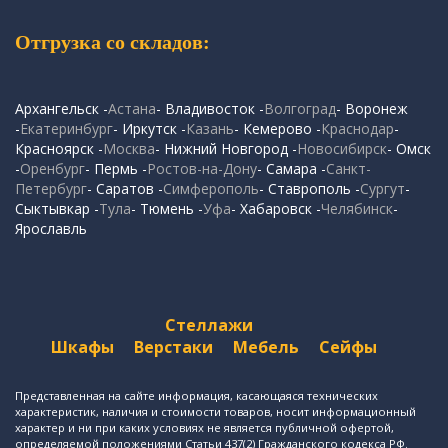
Отгрузка со складов:
Архангельск -
Астана
- Владивосток -
Волгоград
- Воронеж
-
Екатеринбург
- Иркутск -
Казань
- Кемерово -
Краснодар
-
Красноярск -
Москва
- Нижний Новгород -
Новосибирск
- Омск
-
Оренбург
- Пермь -
Ростов-на-Дону
- Самара -
Санкт-
Петербург
- Саратов -
Симферополь
- Ставрополь -
Сургут
-
Сыктывкар -
Тула
- Тюмень -
Уфа
- Хабаровск -
Челябинск
-
Ярославль
Стеллажи
Шкафы
Верстаки
Мебель
Сейфы
Представленная на сайте информация, касающаяся технических
характеристик, наличия и стоимости товаров, носит информационный
характер и ни при каких условиях не является публичной офертой,
определяемой положениями Статьи 437(2) Гражданского кодекса РФ.