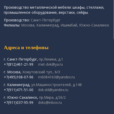
Производство металлической мебели: шкафы, стеллажи,
промышленное оборудование, верстаки, сейфы.
Производство:
Санкт-Петербург
Филиалы:
Москва, Калининград, Ишимбай, Южно-Сахалинск
Адреса и телефоны
г. Санкт-Петербург,
пр.Ленина, д.1
+7(812)461-21-99
met-dvk@ya.ru
г. Москва,
Хомутовский туп., 6/3
+7(495)108-07-96
m6084163@yandex.ru
г. Калининград,
ул.Машиностроителей, д.148
+7(911)471-51-00
dvk.stil@yandex.ru
г. Южно-Сахалинск,
пр.Мира, д.56/2
+7(911)037-95-99
dvks@inbox.ru