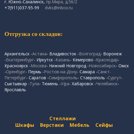
г. Южно-Сахалинск,
пр.Мира, д.56/2
+7(911)037-95-99
dvks@inbox.ru
Отгрузка со складов:
Архангельск -
Астана
- Владивосток -
Волгоград
- Воронеж
-
Екатеринбург
- Иркутск -
Казань
- Кемерово -
Краснодар
-
Красноярск -
Москва
- Нижний Новгород -
Новосибирск
- Омск
-
Оренбург
- Пермь -
Ростов-на-Дону
- Самара -
Санкт-
Петербург
- Саратов -
Симферополь
- Ставрополь -
Сургут
-
Сыктывкар -
Тула
- Тюмень -
Уфа
- Хабаровск -
Челябинск
-
Ярославль
Стеллажи
Шкафы
Верстаки
Мебель
Сейфы