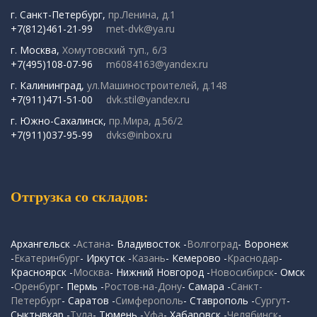
г. Санкт-Петербург,
пр.Ленина, д.1
+7(812)461-21-99
met-dvk@ya.ru
г. Москва,
Хомутовский туп., 6/3
+7(495)108-07-96
m6084163@yandex.ru
г. Калининград,
ул.Машиностроителей, д.148
+7(911)471-51-00
dvk.stil@yandex.ru
г. Южно-Сахалинск,
пр.Мира, д.56/2
+7(911)037-95-99
dvks@inbox.ru
Отгрузка со складов:
Архангельск -
Астана
- Владивосток -
Волгоград
- Воронеж
-
Екатеринбург
- Иркутск -
Казань
- Кемерово -
Краснодар
-
Красноярск -
Москва
- Нижний Новгород -
Новосибирск
- Омск
-
Оренбург
- Пермь -
Ростов-на-Дону
- Самара -
Санкт-
Петербург
- Саратов -
Симферополь
- Ставрополь -
Сургут
-
Сыктывкар -
Тула
- Тюмень -
Уфа
- Хабаровск -
Челябинск
-