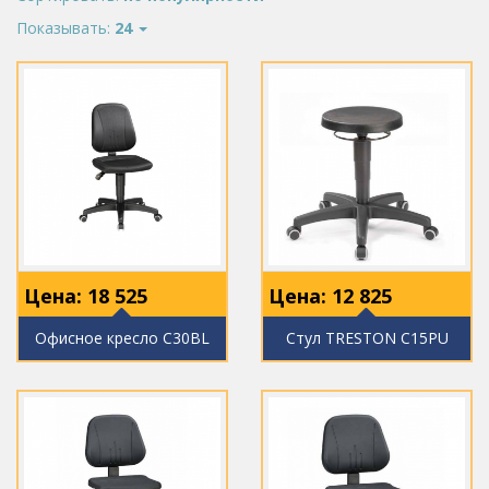
Показывать:
24
Цена:
18 525
Цена:
12 825
Офисное кресло C30BL
Стул TRESTON C15PU