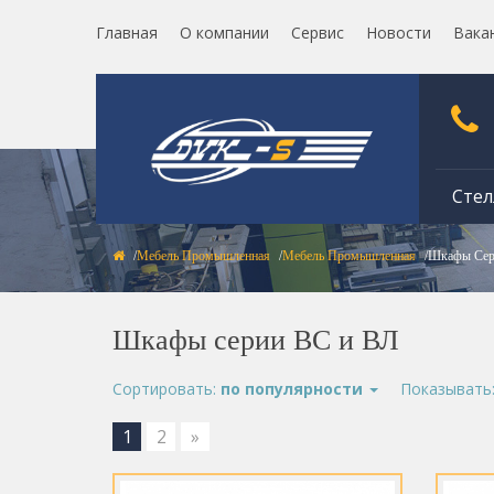
Главная
О компании
Сервис
Новости
Вака
Стел
Мебель Промышленная
Мебель Промышленная
Шкафы Сер
Шкафы серии ВС и ВЛ
Сортировать:
по популярности
Показывать
1
2
»