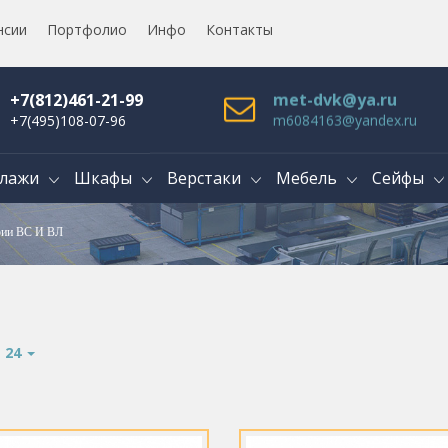
нсии
Портфолио
Инфо
Контакты
+7(812)461-21-99
met-dvk@ya.ru
+7(495)108-07-96
m6084163@yandex.ru
лажи
Шкафы
Верстаки
Мебель
Сейфы
ии ВС И ВЛ
:
24