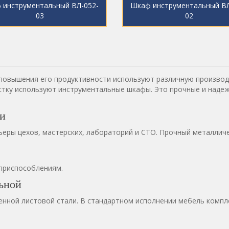
 инструментальный ВЛ-052-
Шкаф инструментальный ВЛ
03
02
повышения его продуктивности используют различную производ
стку используют инструментальные шкафы. Это прочные и наде
ли
еры цехов, мастерских, лабораторий и СТО. Прочный металличе
 приспособлениям.
ьной
нной листовой стали. В стандартном исполнении мебель компл