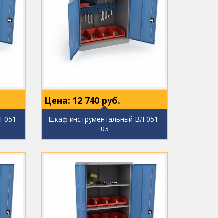
Цена:
12 740
руб.
-051-
Шкаф инструментальный ВЛ-051-
03