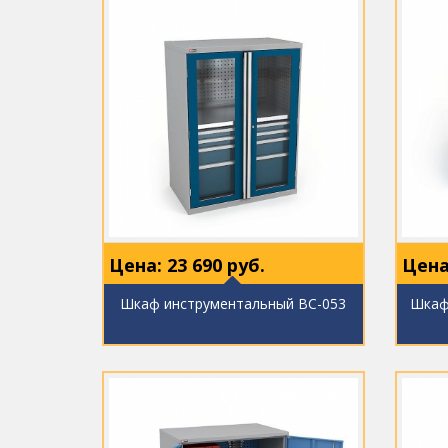
Цена:
23 690
руб.
Цена
Шкаф инструментальный ВС-053
Шкаф