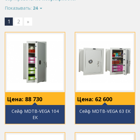
Показывать:
24
1
2
»
Цена:
88 730
Цена:
62 600
Сейф МDТВ-VEGA 104
Сейф МDТВ-VEGA 63 ЕК
ЕК