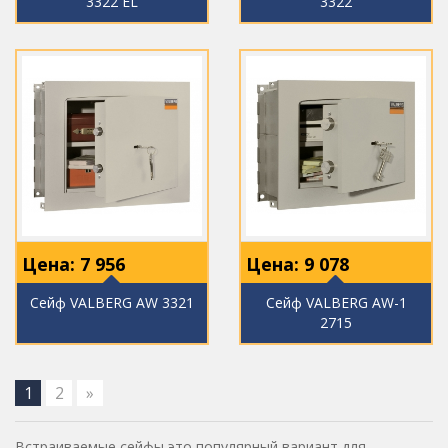
3322 EL
3322
Цена:
7 956
Цена:
9 078
Сейф VALBERG AW 3321
Сейф VALBERG AW-1
2715
1
2
»
Встраиваемые сейфы это популярный вариант для