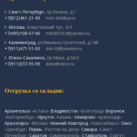
г. Санкт-Петербург,
пр.Ленина, д.1
+7(812)461-21-99
met-dvk@ya.ru
г. Москва,
Хомутовский туп., 6/3
+7(495)108-07-96
m6084163@yandex.ru
г. Калининград,
ул.Машиностроителей, д.148
+7(911)471-51-00
dvk.stil@yandex.ru
г. Южно-Сахалинск,
пр.Мира, д.56/2
+7(911)037-95-99
dvks@inbox.ru
Отгрузка со складов:
Архангельск -
Астана
- Владивосток -
Волгоград
- Воронеж
-
Екатеринбург
- Иркутск -
Казань
- Кемерово -
Краснодар
-
Красноярск -
Москва
- Нижний Новгород -
Новосибирск
- Омск
-
Оренбург
- Пермь -
Ростов-на-Дону
- Самара -
Санкт-
Петербург
- Саратов -
Симферополь
- Ставрополь -
Сургут
-