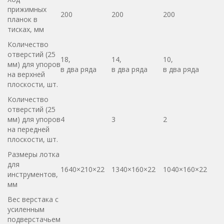
прижимных
200
200
200
планок в
тисках, мм
Количество
отверстий (25
18,
14,
10,
мм) для упоров
в два ряда
в два ряда
в два ряда
на верхней
плоскости, шт.
Количество
отверстий (25
мм) для упоров
4
3
2
на передней
плоскости, шт.
Размеры лотка
для
1640×210×22
1340×160×22
1040×160×22
инструментов,
мм
Вес верстака с
усиленным
подверстачьем