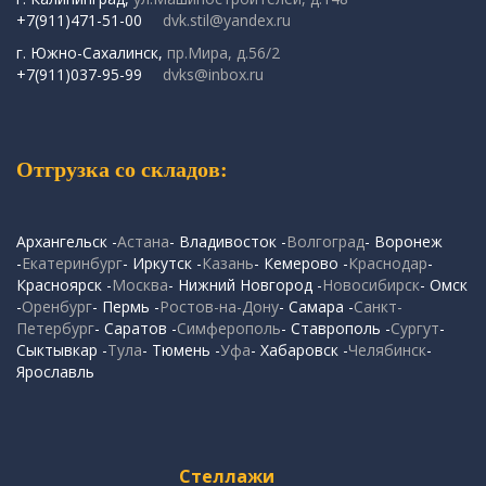
+7(911)471-51-00
dvk.stil@yandex.ru
г. Южно-Сахалинск,
пр.Мира, д.56/2
+7(911)037-95-99
dvks@inbox.ru
Отгрузка со складов:
Архангельск -
Астана
- Владивосток -
Волгоград
- Воронеж
-
Екатеринбург
- Иркутск -
Казань
- Кемерово -
Краснодар
-
Красноярск -
Москва
- Нижний Новгород -
Новосибирск
- Омск
-
Оренбург
- Пермь -
Ростов-на-Дону
- Самара -
Санкт-
Петербург
- Саратов -
Симферополь
- Ставрополь -
Сургут
-
Сыктывкар -
Тула
- Тюмень -
Уфа
- Хабаровск -
Челябинск
-
Ярославль
Стеллажи