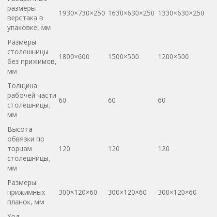
размеры
1930×730×250
1630×630×250
1330×630×250
верстака в
упаковке, мм
Размеры
столешницы
1800×600
1500×500
1200×500
без прижимов,
мм
Толщина
рабочей части
60
60
60
столешницы,
мм
Высота
обвязки по
торцам
120
120
120
столешницы,
мм
Размеры
прижимных
300×120×60
300×120×60
300×120×60
планок, мм
Ход