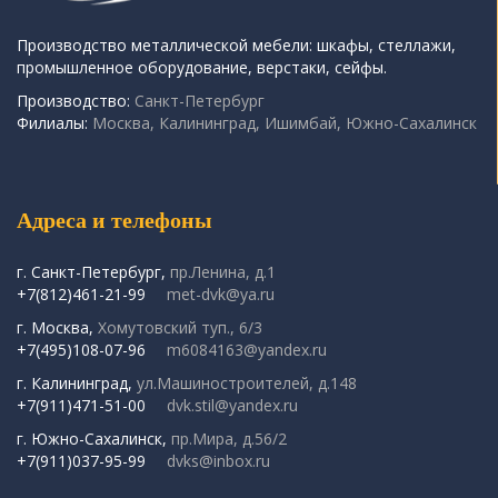
Производство металлической мебели: шкафы, стеллажи,
промышленное оборудование, верстаки, сейфы.
Производство:
Санкт-Петербург
Филиалы:
Москва, Калининград, Ишимбай, Южно-Сахалинск
Адреса и телефоны
г. Санкт-Петербург,
пр.Ленина, д.1
+7(812)461-21-99
met-dvk@ya.ru
г. Москва,
Хомутовский туп., 6/3
+7(495)108-07-96
m6084163@yandex.ru
г. Калининград,
ул.Машиностроителей, д.148
+7(911)471-51-00
dvk.stil@yandex.ru
г. Южно-Сахалинск,
пр.Мира, д.56/2
+7(911)037-95-99
dvks@inbox.ru