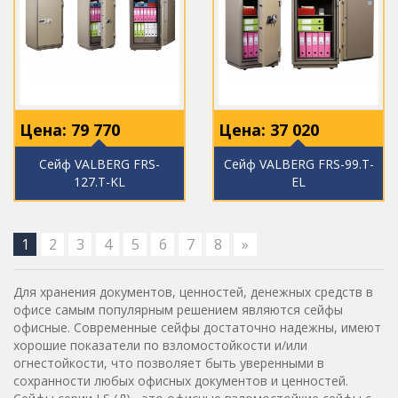
Цена:
79 770
Цена:
37 020
Сейф VALBERG FRS-
Сейф VALBERG FRS-99.T-
127.T-KL
EL
1
2
3
4
5
6
7
8
»
Для хранения документов, ценностей, денежных средств в
офисе самым популярным решением являются сейфы
офисные. Современные сейфы достаточно надежны, имеют
хорошие показатели по взломостойкости и/или
огнестойкости, что позволяет быть уверенными в
сохранности любых офисных документов и ценностей.