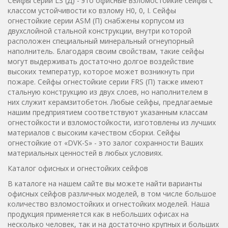
Сейфы серии LS (Д) - это офисные взломостойкие сейфы с
классом устойчивости ко взлому Н0, 0, I. Сейфы
огнестойкие серии ASM (П) снабжены корпусом из
двухслойной стальной конструкции, внутри которой
расположен специальный минеральный огнеупорный
наполнитель. Благодаря своим свойствам, такие сейфы
могут выдерживать достаточно долгое воздействие
высоких температур, которое может возникнуть при
пожаре. Сейфы огнестойкие серии FRS (П) также имеют
стальную конструкцию из двух слоев, но наполнителем в
них служит керамзитобетон. Любые сейфы, предлагаемые
нашим предприятием соответствуют указанным классам
огнестойкости и взломостойкости, изготовлены из лучших
материалов с высоким качеством сборки. Сейфы
огнестойкие от «DVK-S» - это залог сохранности Ваших
материальных ценностей в любых условиях.
Каталог офисных и огнестойких сейфов
В каталоге на нашем сайте вы можете найти варианты
офисных сейфов различных моделей, в том числе большое
количество взломостойких и огнестойких моделей. Наша
продукция применяется как в небольших офисах на
несколько человек, так и на достаточно крупных и больших