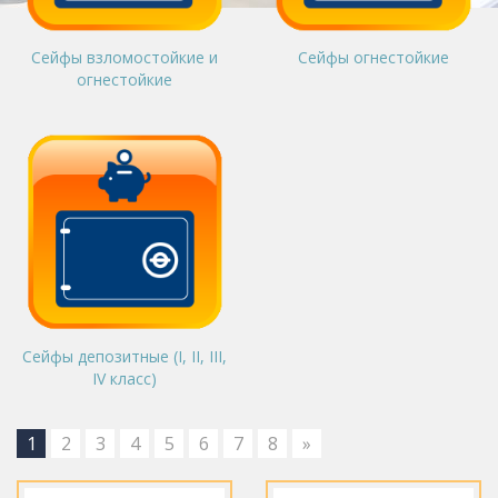
Сейфы взломостойкие и
Сейфы огнестойкие
огнестойкие
Сейфы депозитные (I, II, III,
IV класс)
1
2
3
4
5
6
7
8
»