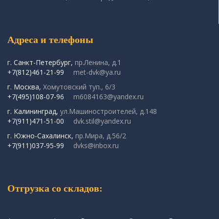
Адреса и телефоны
г. Санкт-Петербург,
пр.Ленина, д.1
+7(812)461-21-99
met-dvk@ya.ru
г. Москва,
Хомутовский туп., 6/3
+7(495)108-07-96
m6084163@yandex.ru
г. Калининград,
ул.Машиностроителей, д.148
+7(911)471-51-00
dvk.stil@yandex.ru
г. Южно-Сахалинск,
пр.Мира, д.56/2
+7(911)037-95-99
dvks@inbox.ru
Отгрузка со складов: