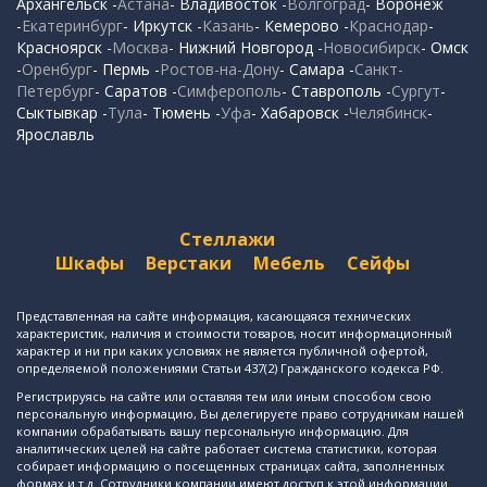
Архангельск -
Астана
- Владивосток -
Волгоград
- Воронеж
-
Екатеринбург
- Иркутск -
Казань
- Кемерово -
Краснодар
-
Красноярск -
Москва
- Нижний Новгород -
Новосибирск
- Омск
-
Оренбург
- Пермь -
Ростов-на-Дону
- Самара -
Санкт-
Петербург
- Саратов -
Симферополь
- Ставрополь -
Сургут
-
Сыктывкар -
Тула
- Тюмень -
Уфа
- Хабаровск -
Челябинск
-
Ярославль
Стеллажи
Шкафы
Верстаки
Мебель
Сейфы
Представленная на сайте информация, касающаяся технических
характеристик, наличия и стоимости товаров, носит информационный
характер и ни при каких условиях не является публичной офертой,
определяемой положениями Статьи 437(2) Гражданского кодекса РФ.
Регистрируясь на сайте или оставляя тем или иным способом свою
персональную информацию, Вы делегируете право сотрудникам нашей
компании обрабатывать вашу персональную информацию. Для
аналитических целей на сайте работает система статистики, которая
собирает информацию о посещенных страницах сайта, заполненных
формах и т.д. Сотрудники компании имеют доступ к этой информации.