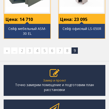
Цена:
14 710
Цена:
23 095
Сейф мебельный ASM-
Сейф офисный LS-050R
30 EL
«
...
2
3
4
5
6
7
8
9
Замер и проект
Точно замерим помещение и подготовим план
расстановки