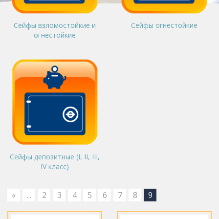
Сейфы взломостойкие и
Сейфы огнестойкие
огнестойкие
Сейфы депозитные (I, II, III,
IV класс)
«
...
2
3
4
5
6
7
8
9