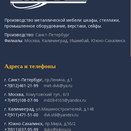
Производство металлической мебели: шкафы, стеллажи,
промышленное оборудование, верстаки, сейфы.
Производство:
Санкт-Петербург
Филиалы:
Москва, Калининград, Ишимбай, Южно-Сахалинск
Адреса и телефоны
г. Санкт-Петербург,
пр.Ленина, д.1
+7(812)461-21-99
met-dvk@ya.ru
г. Москва,
Хомутовский туп., 6/3
+7(495)108-07-96
m6084163@yandex.ru
г. Калининград,
ул.Машиностроителей, д.148
+7(911)471-51-00
dvk.stil@yandex.ru
г. Южно-Сахалинск,
пр.Мира, д.56/2
+7(911)037-95-99
dvks@inbox.ru