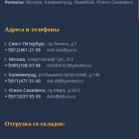
Филиалы:
Москва, Калининград, Ишимбай, Южно-Сахалинск
Адреса и телефоны
г. Санкт-Петербург,
пр.Ленина, д.1
+7(812)461-21-99
met-dvk@ya.ru
г. Москва,
Хомутовский туп., 6/3
+7(495)108-07-96
m6084163@yandex.ru
г. Калининград,
ул.Машиностроителей, д.148
+7(911)471-51-00
dvk.stil@yandex.ru
г. Южно-Сахалинск,
пр.Мира, д.56/2
+7(911)037-95-99
dvks@inbox.ru
Отгрузка со складов: