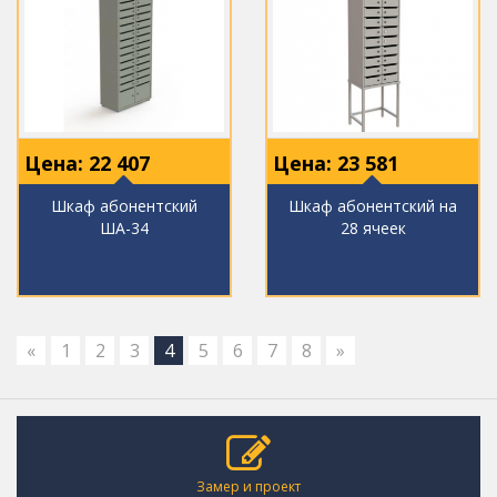
Цена:
22 407
Цена:
23 581
Шкаф абонентский
Шкаф абонентский на
ША-34
28 ячеек
«
1
2
3
4
5
6
7
8
»
Замер и проект