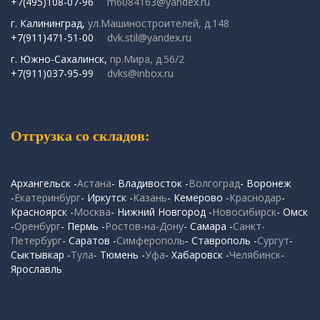
+7(495)108-07-96
m6084163@yandex.ru
г. Калининград,
ул.Машиностроителей, д.148
+7(911)471-51-00
dvk.stil@yandex.ru
г. Южно-Сахалинск,
пр.Мира, д.56/2
+7(911)037-95-99
dvks@inbox.ru
Отгрузка со складов:
Архангельск -
Астана
- Владивосток -
Волгоград
- Воронеж
-
Екатеринбург
- Иркутск -
Казань
- Кемерово -
Краснодар
-
Красноярск -
Москва
- Нижний Новгород -
Новосибирск
- Омск
-
Оренбург
- Пермь -
Ростов-на-Дону
- Самара -
Санкт-
Петербург
- Саратов -
Симферополь
- Ставрополь -
Сургут
-
Сыктывкар -
Тула
- Тюмень -
Уфа
- Хабаровск -
Челябинск
-
Ярославль