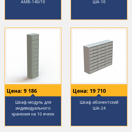
АМВ-140/10
ША-10
Цена:
9 186
Цена:
19 710
Шкаф-модуль для
Шкаф абонентский
индивидуального
ША-24
хранения на 10 ячеек