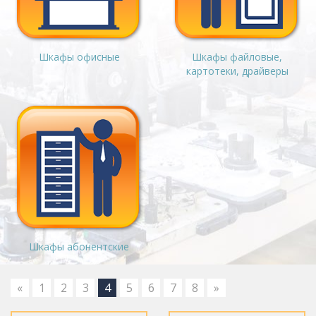
Шкафы офисные
Шкафы файловые,
картотеки, драйверы
Шкафы абонентские
«
1
2
3
4
5
6
7
8
»