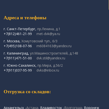
Адреса и телефоны
г. Санкт-Петербург,
пр.Ленина, д.1
+7(812)461-21-99
met-dvk@ya.ru
г. Москва,
Хомутовский туп., 6/3
+7(495)108-07-96
m6084163@yandex.ru
г. Калининград,
ул.Машиностроителей, д.148
+7(911)471-51-00
dvk.stil@yandex.ru
г. Южно-Сахалинск,
пр.Мира, д.56/2
+7(911)037-95-99
dvks@inbox.ru
Отгрузка со складов:
Архангельск -
Астана
- Владивосток -
Волгоград
- Воронеж