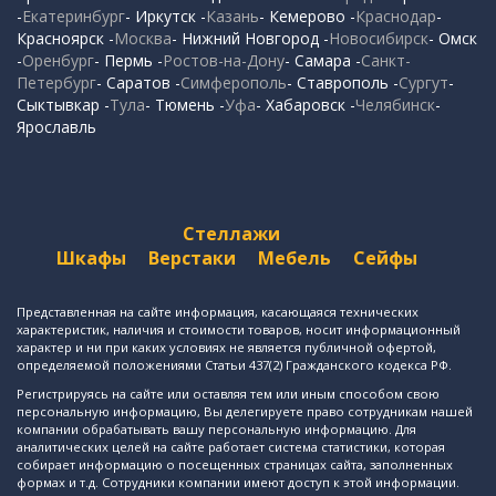
-
Екатеринбург
- Иркутск -
Казань
- Кемерово -
Краснодар
-
Красноярск -
Москва
- Нижний Новгород -
Новосибирск
- Омск
-
Оренбург
- Пермь -
Ростов-на-Дону
- Самара -
Санкт-
Петербург
- Саратов -
Симферополь
- Ставрополь -
Сургут
-
Сыктывкар -
Тула
- Тюмень -
Уфа
- Хабаровск -
Челябинск
-
Ярославль
Стеллажи
Шкафы
Верстаки
Мебель
Сейфы
Представленная на сайте информация, касающаяся технических
характеристик, наличия и стоимости товаров, носит информационный
характер и ни при каких условиях не является публичной офертой,
определяемой положениями Статьи 437(2) Гражданского кодекса РФ.
Регистрируясь на сайте или оставляя тем или иным способом свою
персональную информацию, Вы делегируете право сотрудникам нашей
компании обрабатывать вашу персональную информацию. Для
аналитических целей на сайте работает система статистики, которая
собирает информацию о посещенных страницах сайта, заполненных
формах и т.д. Сотрудники компании имеют доступ к этой информации.