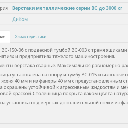
рия
Верстаки металлические серии ВС до 3000 кг
ДиКом
ние
Характеристики
 ВС-150-06 с подвесной тумбой ВС-003 с тремя ящикам
ятиях и предприятиях тяжелого машиностроения.
менты верстака сварные. Максимальная равномерно расп
ица установлена на опору и тумбу ВС-015 и выполняется
 ясеня 40 мм и из фанеры 40 мм с предустановленным с
а окрашены устойчивой к агрессивным жидкостям и ме
вой краской. Столешница покрыта лаком цвета натура
а установка под верстак дополнительной полки из фан