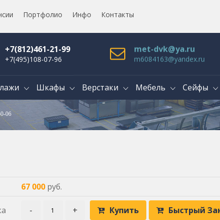
нсии
Портфолио
Инфо
Контакты
+7(812)461-21-99
met-dvk@ya.ru
+7(495)108-07-96
m6084163@yandex.ru
лажи
Шкафы
Верстаки
Мебель
Сейфы
50-06
67 000
руб.
ка
-
+
Купить
Быстрый За