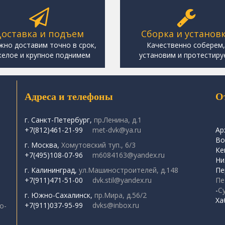
оставка и подъем
Сборка и установ
жно доставим точно в срок,
Качественно соберем
елое и крупное поднимем
установим и протестиру
Адреса и телефоны
О
г. Санкт-Петербург,
пр.Ленина, д.1
+7(812)461-21-99
met-dvk@ya.ru
Ар
Во
г. Москва,
Хомутовский туп., 6/3
Ке
+7(495)108-07-96
m6084163@yandex.ru
Ни
г. Калининград,
ул.Машиностроителей, д.148
Пе
+7(911)471-51-00
dvk.stil@yandex.ru
Пе
-
С
г. Южно-Сахалинск,
пр.Мира, д.56/2
Ха
+7(911)037-95-99
dvks@inbox.ru
о-