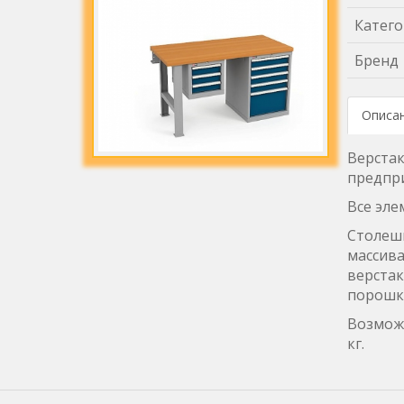
Катего
Бренд
Описа
Верстак
предпри
Все эле
Столешн
массива
верстак
порошко
Возможн
кг.