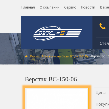
Главная
О компании
Сервис
Новости
Вака
Стел
Верстаки Металлические Серии ВС До 3000 Кг
Верстак ВС-1
Верстак ВС-150-06
Цена
Покуп