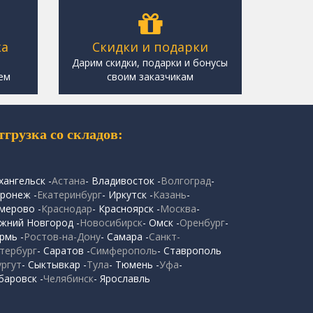
ка
Скидки и подарки
,
Дарим скидки, подарки и бонусы
ем
своим заказчикам
тгрузка со складов:
хангельск -
Астана
- Владивосток -
Волгоград
-
ронеж -
Екатеринбург
- Иркутск -
Казань
-
мерово -
Краснодар
- Красноярск -
Москва
-
жний Новгород -
Новосибирск
- Омск -
Оренбург
-
рмь -
Ростов-на-Дону
- Самара -
Санкт-
тербург
- Саратов -
Симферополь
- Ставрополь
ургут
- Сыктывкар -
Тула
- Тюмень -
Уфа
-
баровск -
Челябинск
- Ярославль