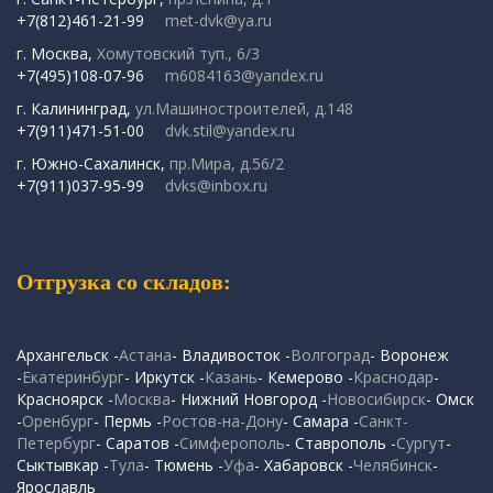
+7(812)461-21-99
met-dvk@ya.ru
г. Москва,
Хомутовский туп., 6/3
+7(495)108-07-96
m6084163@yandex.ru
г. Калининград,
ул.Машиностроителей, д.148
+7(911)471-51-00
dvk.stil@yandex.ru
г. Южно-Сахалинск,
пр.Мира, д.56/2
+7(911)037-95-99
dvks@inbox.ru
Отгрузка со складов:
Архангельск -
Астана
- Владивосток -
Волгоград
- Воронеж
-
Екатеринбург
- Иркутск -
Казань
- Кемерово -
Краснодар
-
Красноярск -
Москва
- Нижний Новгород -
Новосибирск
- Омск
-
Оренбург
- Пермь -
Ростов-на-Дону
- Самара -
Санкт-
Петербург
- Саратов -
Симферополь
- Ставрополь -
Сургут
-
Сыктывкар -
Тула
- Тюмень -
Уфа
- Хабаровск -
Челябинск
-
Ярославль