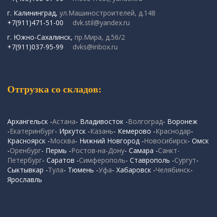
г. Калининград,
ул.Машиностроителей, д.148
+7(911)471-51-00
dvk.stil@yandex.ru
г. Южно-Сахалинск,
пр.Мира, д.56/2
+7(911)037-95-99
dvks@inbox.ru
Отгрузка со складов:
Архангельск -
Астана
- Владивосток -
Волгоград
- Воронеж
-
Екатеринбург
- Иркутск -
Казань
- Кемерово -
Краснодар
-
Красноярск -
Москва
- Нижний Новгород -
Новосибирск
- Омск
-
Оренбург
- Пермь -
Ростов-на-Дону
- Самара -
Санкт-
Петербург
- Саратов -
Симферополь
- Ставрополь -
Сургут
-
Сыктывкар -
Тула
- Тюмень -
Уфа
- Хабаровск -
Челябинск
-
Ярославль