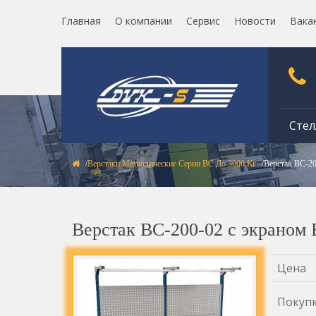
Главная
О компании
Сервис
Новости
Вака
Стел
Верстаки Металлические Серии ВС До 3000 Кг
Верстак ВС-2
Верстак ВС-200-02 с экраном
Цена
Покуп