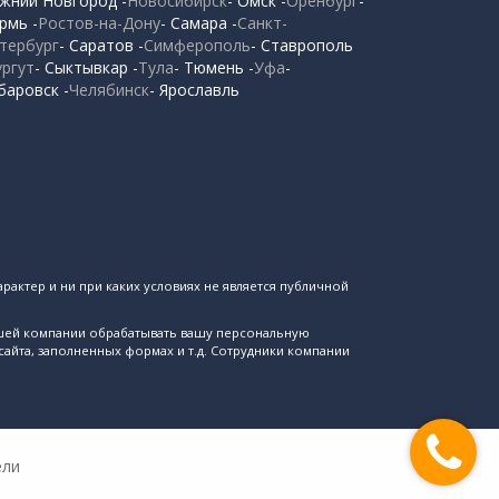
жний Новгород -
Новосибирск
- Омск -
Оренбург
-
рмь -
Ростов-на-Дону
- Самара -
Санкт-
тербург
- Саратов -
Симферополь
- Ставрополь
ургут
- Сыктывкар -
Тула
- Тюмень -
Уфа
-
баровск -
Челябинск
- Ярославль
рактер и ни при каких условиях не является публичной
ашей компании обрабатывать вашу персональную
айта, заполненных формах и т.д. Сотрудники компании
ели