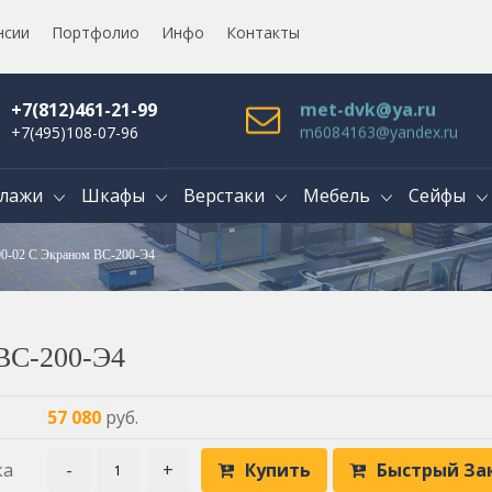
нсии
Портфолио
Инфо
Контакты
+7(812)461-21-99
met-dvk@ya.ru
+7(495)108-07-96
m6084163@yandex.ru
лажи
Шкафы
Верстаки
Мебель
Сейфы
00-02 С Экраном ВС-200-Э4
 ВС-200-Э4
57 080
руб.
ка
-
+
Купить
Быстрый За