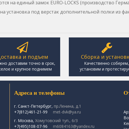
тся на единый замок EURO-LOCKS (производство Герма
а установка под верстак дополнительной полки из фан
оставка и подъем
Сборка и установ
жно доставим точно в срок,
Качественно соберем
елое и крупное поднимем
установим и протестиру
Адреса и телефоны
О
г. Санкт-Петербург,
пр.Ленина, д.1
+7(812)461-21-99
met-dvk@ya.ru
Ар
Во
г. Москва,
Хомутовский туп., 6/3
Ке
+7(495)108-07-96
m6084163@yandex.ru