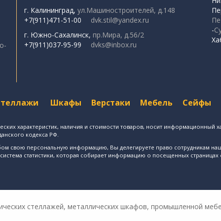
Ни
г. Калининград,
ул.Машиностроителей, д.148
Пе
+7(911)471-51-00
dvk.stil@yandex.ru
Пе
-
С
г. Южно-Сахалинск,
пр.Мира, д.56/2
Ха
+7(911)037-95-99
dvks@inbox.ru
о-
Стеллажи
Шкафы
Верстаки
Мебель
Сейфы
еских характеристик, наличия и стоимости товаров, носит информационный ха
данского кодекса РФ.
особом свою персональную информацию, Вы делегируете право сотрудникам н
 система статистики, которая собирает информацию о посещенных страницах с
лических стеллажей, металлических шкафов, промышленной меб