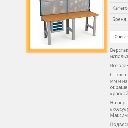
Катего
Бренд
Описа
Верстак
использ
Все эле
Столешн
мм и из
окраше
краской
На пер
аксесуа
Максима
Подвес