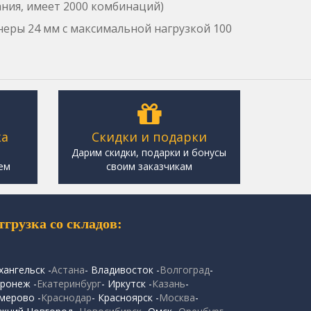
ния, имеет 2000 комбинаций)
еры 24 мм с максимальной нагрузкой 100
ка
Скидки и подарки
,
Дарим скидки, подарки и бонусы
ем
своим заказчикам
тгрузка со складов:
хангельск -
Астана
- Владивосток -
Волгоград
-
ронеж -
Екатеринбург
- Иркутск -
Казань
-
мерово -
Краснодар
- Красноярск -
Москва
-