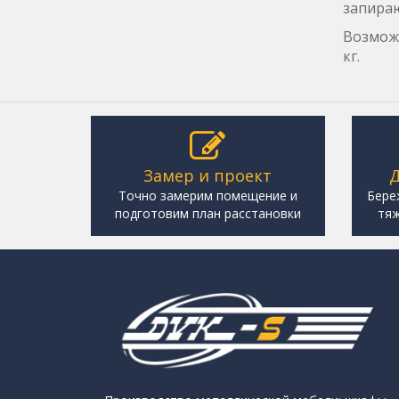
запираю
Возможн
кг.
Замер и проект
Д
Точно замерим помещение и
Бере
подготовим план расстановки
тяж