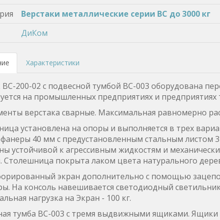
рия
Верстаки металлические серии ВС до 3000 кг
ДиКом
ние
Характеристики
 ВС-200-02 с подвесной тумбой ВС-003 оборудована п
уется на промышленных предприятиях и предприятиях
менты верстака сварные. Максимальная равномерно расп
ица установлена на опоры и выполняется в трех вариант
 фанеры 40 мм с предустановленным стальным листом 3
ны устойчивой к агрессивным жидкостям и механическ
. Столешница покрыта лаком цвета натурального дерев
форированный экран дополнительно с помощью зацепов
ры. На консоль навешивается светодиодный светильник 
льная нагрузка на Экран - 100 кг.
ная тумба ВС-003 с тремя выдвижными ящиками. Ящики