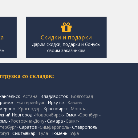
ка
Скидки и подарки
,
Дарим скидки, подарки и бонусы
ем
своим заказчикам
тгрузка со складов:
хангельск -
Астана
- Владивосток -
Волгоград
-
ронеж -
Екатеринбург
- Иркутск -
Казань
-
мерово -
Краснодар
- Красноярск -
Москва
-
жний Новгород -
Новосибирск
- Омск -
Оренбург
-
рмь -
Ростов-на-Дону
- Самара -
Санкт-
тербург
- Саратов -
Симферополь
- Ставрополь
ургут
- Сыктывкар -
Тула
- Тюмень -
Уфа
-