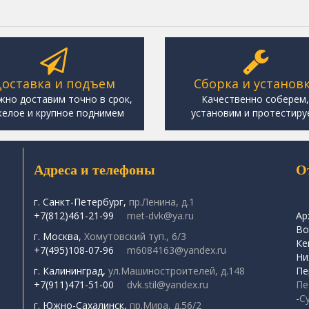
оставка и подъем
Сборка и установ
жно доставим точно в срок,
Качественно соберем
елое и крупное поднимем
установим и протестиру
Адреса и телефоны
О
г. Санкт-Петербург,
пр.Ленина, д.1
+7(812)461-21-99
met-dvk@ya.ru
Ар
Во
г. Москва,
Хомутовский туп., 6/3
Ке
+7(495)108-07-96
m6084163@yandex.ru
Ни
г. Калининград,
ул.Машиностроителей, д.148
Пе
+7(911)471-51-00
dvk.stil@yandex.ru
Пе
-
С
г. Южно-Сахалинск,
пр.Мира, д.56/2