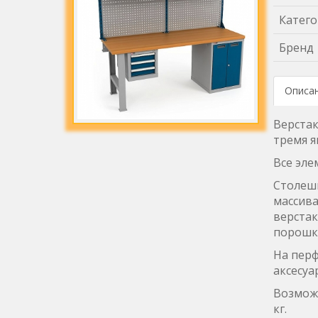
Катего
Бренд
Описа
Верстак
тремя я
Все эле
Столешн
массива
верстак
порошко
На пер
аксесуа
Возможн
кг.