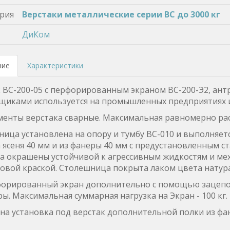
рия
Верстаки металлические серии ВС до 3000 кг
ДиКом
ние
Характеристики
 ВС-200-05 с перфорированным экраном ВС-200-Э2, ант
щиками используется на промышленных предприятиях 
менты верстака сварные. Максимальная равномерно расп
ица установлена на опору и тумбу ВС-010 и выполняется
 ясеня 40 мм и из фанеры 40 мм с предустановленным с
а окрашены устойчивой к агрессивным жидкостям и ме
вой краской. Столешница покрыта лаком цвета натура
форированный экран дополнительно с помощью зацепов
ры. Максимальная суммарная нагрузка на Экран - 100 кг.
а установка под верстак дополнительной полки из фан