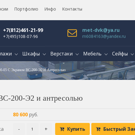
нсии
Портфолио
Инфо
Контакты
+7(812)461-21-99
met-dvk@ya.ru
+7(495)108-07-96
m6084163@yandex.ru
лажи
Шкафы
Верстаки
Мебель
Сейфы
00-05 С Экраном ВС-200-Э2 И Антресолью
 ВС-200-Э2 и антресолью
80 600
руб.
ка
-
+
Купить
Быстрый За