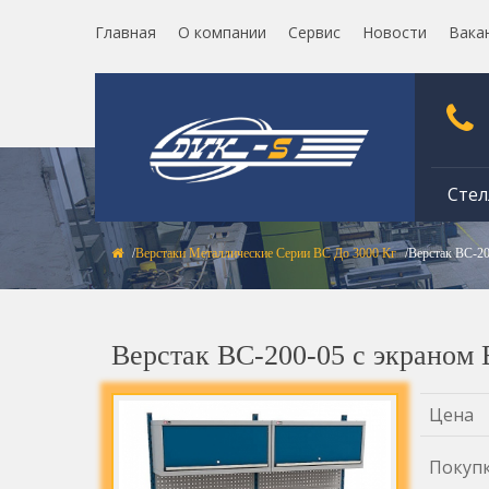
Главная
О компании
Сервис
Новости
Вака
Стел
Верстаки Металлические Серии ВС До 3000 Кг
Верстак ВС-2
Верстак ВС-200-05 с экраном
Цена
Покуп