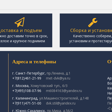
оставка и подъем
Сборка и установ
жно доставим точно в срок,
Качественно соберем
елое и крупное поднимем
установим и протестиру
Адреса и телефоны
О
г. Санкт-Петербург,
пр.Ленина, д.1
+7(812)461-21-99
met-dvk@ya.ru
Ар
Во
г. Москва,
Хомутовский туп., 6/3
Ке
+7(495)108-07-96
m6084163@yandex.ru
Ни
г. Калининград,
ул.Машиностроителей, д.148
Пе
+7(911)471-51-00
dvk.stil@yandex.ru
Пе
-
С
г. Южно-Сахалинск,
пр.Мира, д.56/2