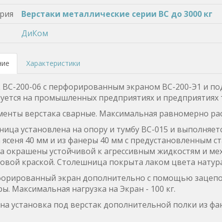
рия
Верстаки металлические серии ВС до 3000 кг
ДиКом
ние
Характеристики
 ВС-200-06 с перфорированным экраном ВС-200-Э1 и по
уется на промышленных предприятиях и предприятиях
менты верстака сварные. Максимальная равномерно расп
ица установлена на опору и тумбу ВС-015 и выполняется
 ясеня 40 мм и из фанеры 40 мм с предустановленным с
а окрашены устойчивой к агрессивным жидкостям и ме
вой краской. Столешница покрыта лаком цвета натура
форированный экран дополнительно с помощью зацепов
ры. Максимальная нагрузка на Экран - 100 кг.
а установка под верстак дополнительной полки из фан