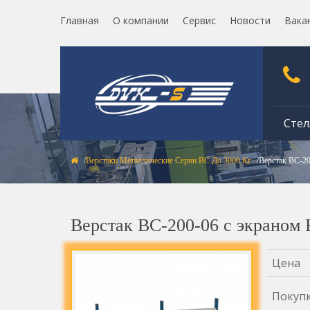
Главная
О компании
Сервис
Новости
Вака
Стел
Верстаки Металлические Серии ВС До 3000 Кг
Верстак ВС-2
Верстак ВС-200-06 с экраном
Цена
Покуп