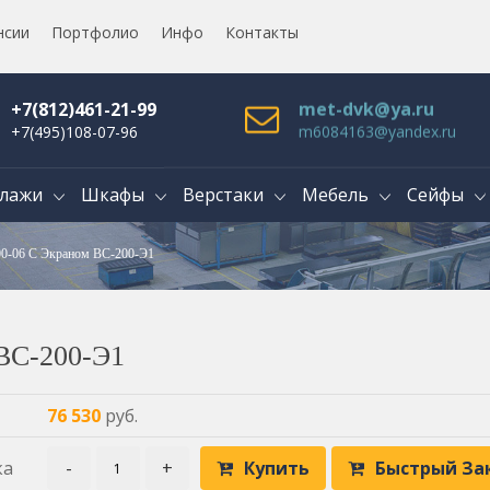
нсии
Портфолио
Инфо
Контакты
+7(812)461-21-99
met-dvk@ya.ru
+7(495)108-07-96
m6084163@yandex.ru
лажи
Шкафы
Верстаки
Мебель
Сейфы
00-06 С Экраном ВС-200-Э1
 ВС-200-Э1
76 530
руб.
ка
-
+
Купить
Быстрый За