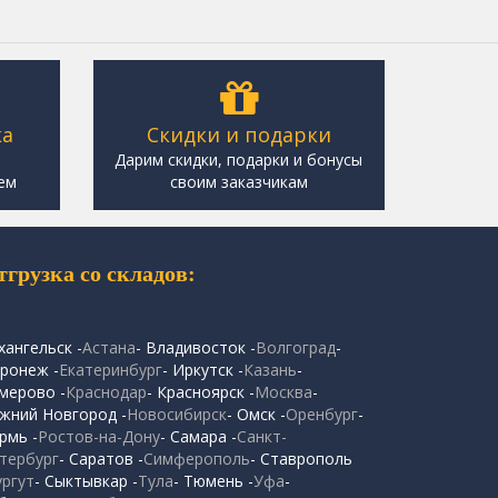
ка
Скидки и подарки
,
Дарим скидки, подарки и бонусы
ем
своим заказчикам
тгрузка со складов:
хангельск -
Астана
- Владивосток -
Волгоград
-
ронеж -
Екатеринбург
- Иркутск -
Казань
-
мерово -
Краснодар
- Красноярск -
Москва
-
жний Новгород -
Новосибирск
- Омск -
Оренбург
-
рмь -
Ростов-на-Дону
- Самара -
Санкт-
тербург
- Саратов -
Симферополь
- Ставрополь
ургут
- Сыктывкар -
Тула
- Тюмень -
Уфа
-