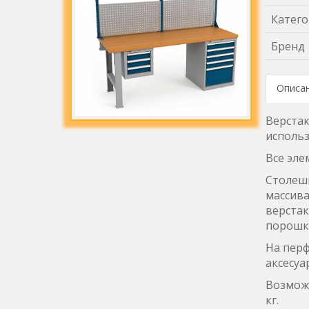
Катего
Бренд
Описа
Верстак
использ
Все эле
Столешн
массива
верстак
порошко
На пер
аксесуа
Возможн
кг.