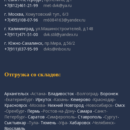
+7(812)461-21-99
met-dvk@ya.ru
г. Москва,
Хомутовский туп., 6/3
+7(495)108-07-96
m6084163@yandex.ru
г. Калининград,
ул.Машиностроителей, д.148
+7(911)471-51-00
dvk.stil@yandex.ru
г. Южно-Сахалинск,
пр.Мира, д.56/2
+7(911)037-95-99
dvks@inbox.ru
Отгрузка со складов:
Архангельск -
Астана
- Владивосток -
Волгоград
- Воронеж
-
Екатеринбург
- Иркутск -
Казань
- Кемерово -
Краснодар
-
Красноярск -
Москва
- Нижний Новгород -
Новосибирск
- Омск
-
Оренбург
- Пермь -
Ростов-на-Дону
- Самара -
Санкт-
Петербург
- Саратов -
Симферополь
- Ставрополь -
Сургут
-
Сыктывкар -
Тула
- Тюмень -
Уфа
- Хабаровск -
Челябинск
-
Ярославль