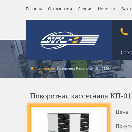
Главная
О компании
Сервис
Новости
Вака
Стел
Кассетницы
Поворотная Кассетница КП-01 ESD
Поворотная кассетница КП-0
Цена
Покуп