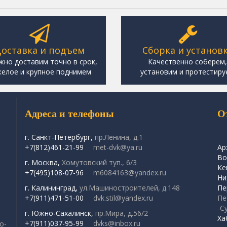
оставка и подъем
Сборка и установ
жно доставим точно в срок,
Качественно соберем
елое и крупное поднимем
установим и протестиру
Адреса и телефоны
О
г. Санкт-Петербург,
пр.Ленина, д.1
+7(812)461-21-99
met-dvk@ya.ru
Ар
Во
г. Москва,
Хомутовский туп., 6/3
Ке
+7(495)108-07-96
m6084163@yandex.ru
Ни
г. Калининград,
ул.Машиностроителей, д.148
Пе
+7(911)471-51-00
dvk.stil@yandex.ru
Пе
-
С
г. Южно-Сахалинск,
пр.Мира, д.56/2
Ха
+7(911)037-95-99
dvks@inbox.ru
о-