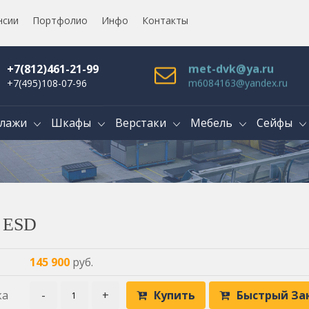
нсии
Портфолио
Инфо
Контакты
+7(812)461-21-99
met-dvk@ya.ru
+7(495)108-07-96
m6084163@yandex.ru
лажи
Шкафы
Верстаки
Мебель
Сейфы
1 ESD
145 900
руб.
ка
-
+
Купить
Быстрый За