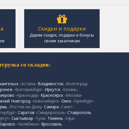
ка
Скидки и подарки
,
Дарим скидки, подарки и бонусы
ем
своим заказчикам
тгрузка со складов:
хангельск -
Астана
- Владивосток -
Волгоград
-
ронеж -
Екатеринбург
- Иркутск -
Казань
-
мерово -
Краснодар
- Красноярск -
Москва
-
жний Новгород -
Новосибирск
- Омск -
Оренбург
-
рмь -
Ростов-на-Дону
- Самара -
Санкт-
тербург
- Саратов -
Симферополь
- Ставрополь
ургут
- Сыктывкар -
Тула
- Тюмень -
Уфа
-
баровск -
Челябинск
- Ярославль