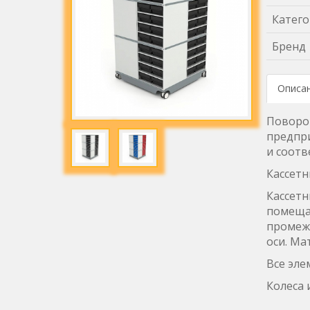
Катего
Бренд
Описа
Поворот
предпри
и соотв
Кассетн
Кассетн
помещае
промежу
оси. Ма
Все эл
Колеса 