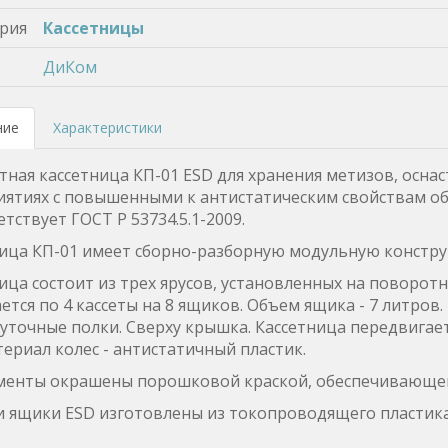
рия
Кассетницы
ДиКом
ние
Характеристики
ная кассетница КП-01 ESD для хранения метизов, осн
ятиях с повышенными к антистатическим свойствам о
етствует ГОСТ Р 53734.5.1-2009.
ица КП-01 имеет сборно-разборную модульную конструк
ица состоит из трех ярусов, установленных на поворотн
тся по 4 кассеты на 8 ящиков. Объем ящика - 7 литров
точные полки. Сверху крышка. Кассетница передвигаетс
териал колес - антистатичный пластик.
ементы окрашены порошковой краской, обеспечивающей
и ящики ESD изготовлены из токопроводящего пластика