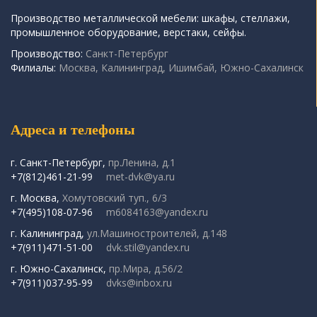
Производство металлической мебели: шкафы, стеллажи,
промышленное оборудование, верстаки, сейфы.
Производство:
Санкт-Петербург
Филиалы:
Москва, Калининград, Ишимбай, Южно-Сахалинск
Адреса и телефоны
г. Санкт-Петербург,
пр.Ленина, д.1
+7(812)461-21-99
met-dvk@ya.ru
г. Москва,
Хомутовский туп., 6/3
+7(495)108-07-96
m6084163@yandex.ru
г. Калининград,
ул.Машиностроителей, д.148
+7(911)471-51-00
dvk.stil@yandex.ru
г. Южно-Сахалинск,
пр.Мира, д.56/2
+7(911)037-95-99
dvks@inbox.ru