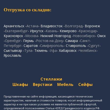
Отгрузка со складов:
Архангельск -
Астана
- Владивосток -
Волгоград
- Воронеж
-
Екатеринбург
- Иркутск -
Казань
- Кемерово -
Краснодар
-
Красноярск -
Москва
- Нижний Новгород -
Новосибирск
- Омск
-
Оренбург
- Пермь -
Ростов-на-Дону
- Самара -
Санкт-
Петербург
- Саратов -
Симферополь
- Ставрополь -
Сургут
-
Сыктывкар -
Тула
- Тюмень -
Уфа
- Хабаровск -
Челябинск
-
Ярославль
Стеллажи
Шкафы
Верстаки
Мебель
Сейфы
Представленная на сайте информация, касающаяся технических
характеристик, наличия и стоимости товаров, носит информационный
характер и ни при каких условиях не является публичной офертой,
определяемой положениями Статьи 437(2) Гражданского кодекса РФ.