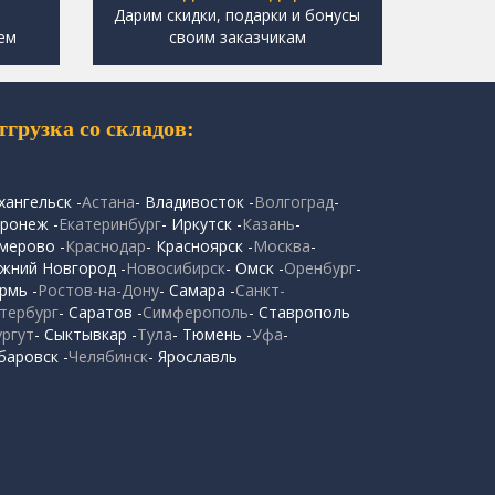
,
Дарим скидки, подарки и бонусы
ем
своим заказчикам
тгрузка со складов:
хангельск -
Астана
- Владивосток -
Волгоград
-
ронеж -
Екатеринбург
- Иркутск -
Казань
-
мерово -
Краснодар
- Красноярск -
Москва
-
жний Новгород -
Новосибирск
- Омск -
Оренбург
-
рмь -
Ростов-на-Дону
- Самара -
Санкт-
тербург
- Саратов -
Симферополь
- Ставрополь
ургут
- Сыктывкар -
Тула
- Тюмень -
Уфа
-
баровск -
Челябинск
- Ярославль