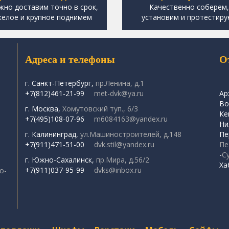
жно доставим точно в срок,
Качественно соберем
елое и крупное поднимем
установим и протестиру
Адреса и телефоны
О
г. Санкт-Петербург,
пр.Ленина, д.1
+7(812)461-21-99
met-dvk@ya.ru
Ар
Во
г. Москва,
Хомутовский туп., 6/3
Ке
+7(495)108-07-96
m6084163@yandex.ru
Ни
г. Калининград,
ул.Машиностроителей, д.148
Пе
+7(911)471-51-00
dvk.stil@yandex.ru
Пе
-
С
г. Южно-Сахалинск,
пр.Мира, д.56/2
Ха
+7(911)037-95-99
dvks@inbox.ru
о-