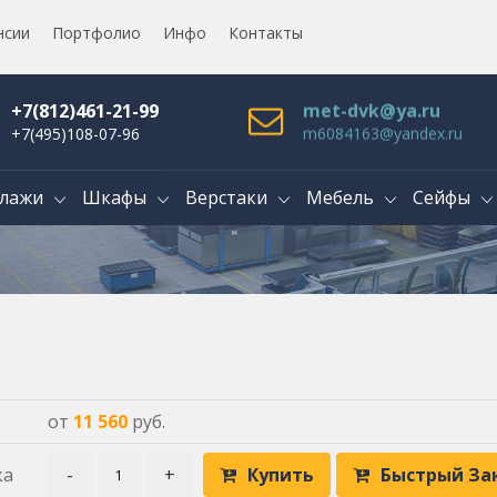
нсии
Портфолио
Инфо
Контакты
+7(812)461-21-99
met-dvk@ya.ru
+7(495)108-07-96
m6084163@yandex.ru
лажи
Шкафы
Верстаки
Мебель
Сейфы
от
11 560
руб.
ка
-
+
Купить
Быстрый За