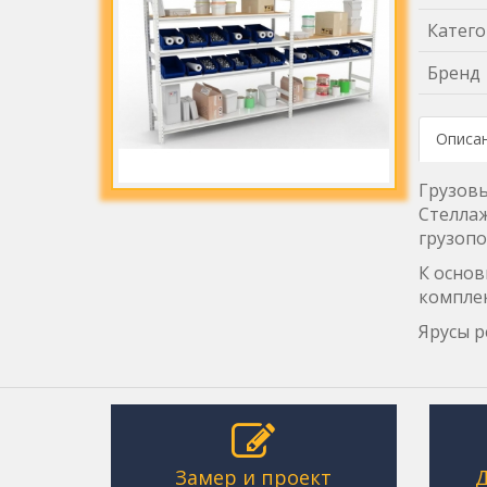
Катего
Бренд
Описа
Грузовы
Стеллаж
грузопо
К основ
компле
Ярусы р
Замер и проект
Д