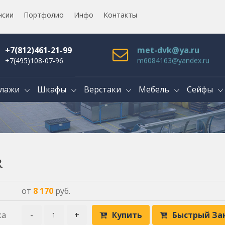
нсии
Портфолио
Инфо
Контакты
+7(812)461-21-99
met-dvk@ya.ru
+7(495)108-07-96
m6084163@yandex.ru
лажи
Шкафы
Верстаки
Мебель
Сейфы
R
от
8 170
руб.
ка
-
+
Купить
Быстрый За