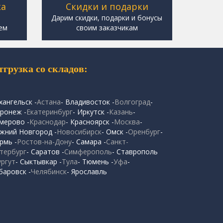
ка
Скидки и подарки
,
Дарим скидки, подарки и бонусы
ем
своим заказчикам
тгрузка со складов:
хангельск -
Астана
- Владивосток -
Волгоград
-
ронеж -
Екатеринбург
- Иркутск -
Казань
-
мерово -
Краснодар
- Красноярск -
Москва
-
жний Новгород -
Новосибирск
- Омск -
Оренбург
-
рмь -
Ростов-на-Дону
- Самара -
Санкт-
тербург
- Саратов -
Симферополь
- Ставрополь
ургут
- Сыктывкар -
Тула
- Тюмень -
Уфа
-
баровск -
Челябинск
- Ярославль