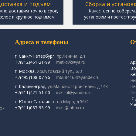
оставка и подъем
Сборка и установ
жно доставим точно в срок,
Качественно соберем
елое и крупное поднимем
установим и протестиру
Адреса и телефоны
О
г. Санкт-Петербург,
пр.Ленина, д.1
+7(812)461-21-99
met-dvk@ya.ru
Ар
Во
г. Москва,
Хомутовский туп., 6/3
Ке
+7(495)108-07-96
m6084163@yandex.ru
Ни
г. Калининград,
ул.Машиностроителей, д.148
Пе
+7(911)471-51-00
dvk.stil@yandex.ru
Пе
-
С
г. Южно-Сахалинск,
пр.Мира, д.56/2
Ха
+7(911)037-95-99
dvks@inbox.ru
о-