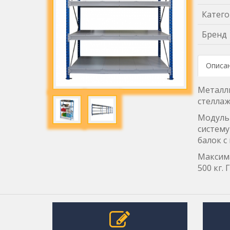
Катего
Бренд
Описа
Металли
стеллаж
Модульн
систему
балок с
Максима
500 кг.