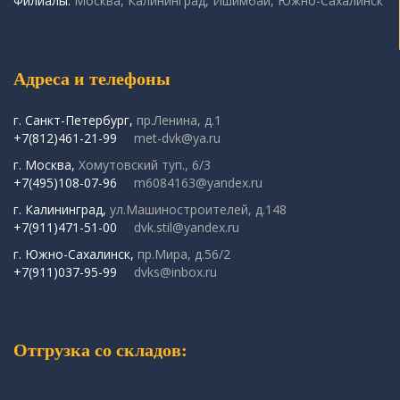
Филиалы:
Москва, Калининград, Ишимбай, Южно-Сахалинск
Адреса и телефоны
г. Санкт-Петербург,
пр.Ленина, д.1
+7(812)461-21-99
met-dvk@ya.ru
г. Москва,
Хомутовский туп., 6/3
+7(495)108-07-96
m6084163@yandex.ru
г. Калининград,
ул.Машиностроителей, д.148
+7(911)471-51-00
dvk.stil@yandex.ru
г. Южно-Сахалинск,
пр.Мира, д.56/2
+7(911)037-95-99
dvks@inbox.ru
Отгрузка со складов: