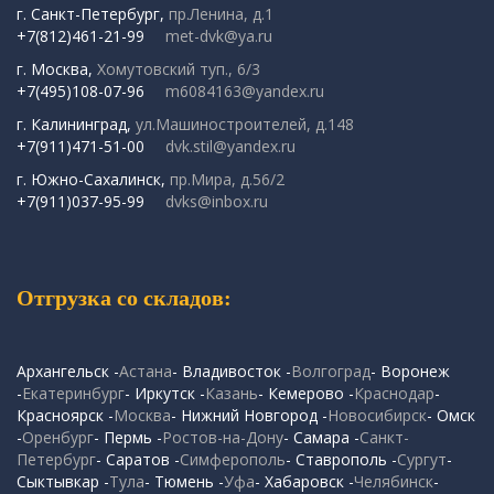
г. Санкт-Петербург,
пр.Ленина, д.1
+7(812)461-21-99
met-dvk@ya.ru
г. Москва,
Хомутовский туп., 6/3
+7(495)108-07-96
m6084163@yandex.ru
г. Калининград,
ул.Машиностроителей, д.148
+7(911)471-51-00
dvk.stil@yandex.ru
г. Южно-Сахалинск,
пр.Мира, д.56/2
+7(911)037-95-99
dvks@inbox.ru
Отгрузка со складов:
Архангельск -
Астана
- Владивосток -
Волгоград
- Воронеж
-
Екатеринбург
- Иркутск -
Казань
- Кемерово -
Краснодар
-
Красноярск -
Москва
- Нижний Новгород -
Новосибирск
- Омск
-
Оренбург
- Пермь -
Ростов-на-Дону
- Самара -
Санкт-
Петербург
- Саратов -
Симферополь
- Ставрополь -
Сургут
-
Сыктывкар -
Тула
- Тюмень -
Уфа
- Хабаровск -
Челябинск
-