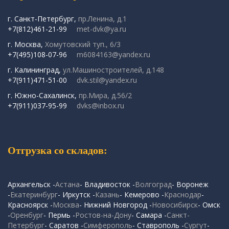
г. Санкт-Петербург,
пр.Ленина, д.1
+7(812)461-21-99
met-dvk@ya.ru
г. Москва,
Хомутовский туп., 6/3
+7(495)108-07-96
m6084163@yandex.ru
г. Калининград,
ул.Машиностроителей, д.148
+7(911)471-51-00
dvk.stil@yandex.ru
г. Южно-Сахалинск,
пр.Мира, д.56/2
+7(911)037-95-99
dvks@inbox.ru
Отгрузка со складов:
Архангельск -
Астана
- Владивосток -
Волгоград
- Воронеж
-
Екатеринбург
- Иркутск -
Казань
- Кемерово -
Краснодар
-
Красноярск -
Москва
- Нижний Новгород -
Новосибирск
- Омск
-
Оренбург
- Пермь -
Ростов-на-Дону
- Самара -
Санкт-
Петербург
- Саратов -
Симферополь
- Ставрополь -
Сургут
-