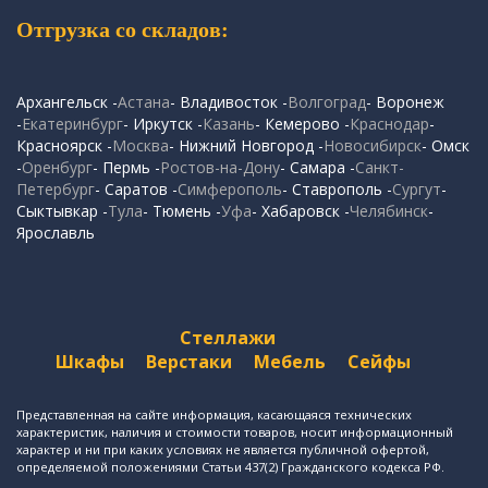
Отгрузка со складов:
Архангельск -
Астана
- Владивосток -
Волгоград
- Воронеж
-
Екатеринбург
- Иркутск -
Казань
- Кемерово -
Краснодар
-
Красноярск -
Москва
- Нижний Новгород -
Новосибирск
- Омск
-
Оренбург
- Пермь -
Ростов-на-Дону
- Самара -
Санкт-
Петербург
- Саратов -
Симферополь
- Ставрополь -
Сургут
-
Сыктывкар -
Тула
- Тюмень -
Уфа
- Хабаровск -
Челябинск
-
Ярославль
Стеллажи
Шкафы
Верстаки
Мебель
Сейфы
Представленная на сайте информация, касающаяся технических
характеристик, наличия и стоимости товаров, носит информационный
характер и ни при каких условиях не является публичной офертой,
определяемой положениями Статьи 437(2) Гражданского кодекса РФ.