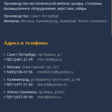
Производство металлической мебели: шкафы, стеллажи,
промышленное оборудование, верстаки, сейфы.
Производство:
Санкт-Петербург
Филиалы:
Москва, Калининград, Ишимбай, Южно-Сахалинск
Адреса и телефоны
г. Санкт-Петербург,
пр.Ленина, д.1
+7(812)461-21-99
met-dvk@ya.ru
г. Москва,
Хомутовский туп., 6/3
+7(495)108-07-96
m6084163@yandex.ru
г. Калининград,
ул.Машиностроителей, д.148
+7(911)471-51-00
dvk.stil@yandex.ru
г. Южно-Сахалинск,
пр.Мира, д.56/2
+7(911)037-95-99
dvks@inbox.ru