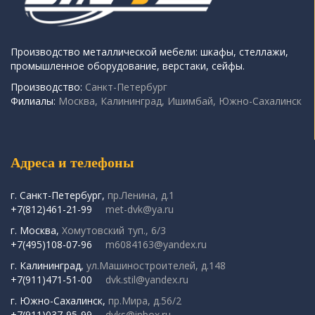
Производство металлической мебели: шкафы, стеллажи,
промышленное оборудование, верстаки, сейфы.
Производство:
Санкт-Петербург
Филиалы:
Москва, Калининград, Ишимбай, Южно-Сахалинск
Адреса и телефоны
г. Санкт-Петербург,
пр.Ленина, д.1
+7(812)461-21-99
met-dvk@ya.ru
г. Москва,
Хомутовский туп., 6/3
+7(495)108-07-96
m6084163@yandex.ru
г. Калининград,
ул.Машиностроителей, д.148
+7(911)471-51-00
dvk.stil@yandex.ru
г. Южно-Сахалинск,
пр.Мира, д.56/2
+7(911)037-95-99
dvks@inbox.ru