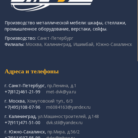
Производство металлической мебели: шкафы, стеллажи,
промышленное оборудование, верстаки, сейфы.
Производство:
Санкт-Петербург
Филиалы:
Москва, Калининград, Ишимбай, Южно-Сахалинск
Адреса и телефоны
г. Санкт-Петербург,
пр.Ленина, д.1
+7(812)461-21-99
met-dvk@ya.ru
г. Москва,
Хомутовский туп., 6/3
+7(495)108-07-96
m6084163@yandex.ru
г. Калининград,
ул.Машиностроителей, д.148
+7(911)471-51-00
dvk.stil@yandex.ru
г. Южно-Сахалинск,
пр.Мира, д.56/2
+7(911)037-95-99
dvks@inbox.ru