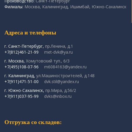
Производство:
Санкт-Петербург
Филиалы:
Москва, Калининград, Ишимбай, Южно-Сахалинск
Адреса и телефоны
г. Санкт-Петербург,
пр.Ленина, д.1
+7(812)461-21-99
met-dvk@ya.ru
г. Москва,
Хомутовский туп., 6/3
+7(495)108-07-96
m6084163@yandex.ru
г. Калининград,
ул.Машиностроителей, д.148
+7(911)471-51-00
dvk.stil@yandex.ru
г. Южно-Сахалинск,
пр.Мира, д.56/2
+7(911)037-95-99
dvks@inbox.ru
Отгрузка со складов: