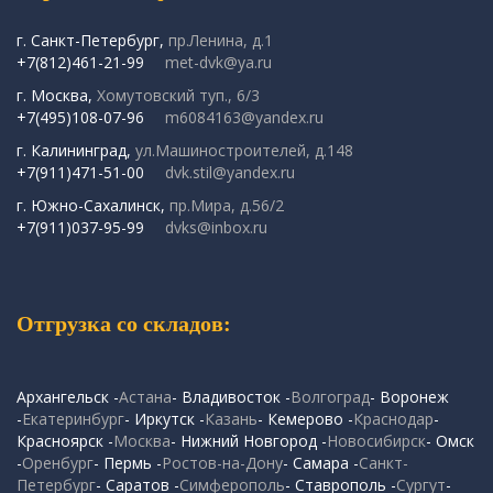
г. Санкт-Петербург,
пр.Ленина, д.1
+7(812)461-21-99
met-dvk@ya.ru
г. Москва,
Хомутовский туп., 6/3
+7(495)108-07-96
m6084163@yandex.ru
г. Калининград,
ул.Машиностроителей, д.148
+7(911)471-51-00
dvk.stil@yandex.ru
г. Южно-Сахалинск,
пр.Мира, д.56/2
+7(911)037-95-99
dvks@inbox.ru
Отгрузка со складов:
Архангельск -
Астана
- Владивосток -
Волгоград
- Воронеж
-
Екатеринбург
- Иркутск -
Казань
- Кемерово -
Краснодар
-
Красноярск -
Москва
- Нижний Новгород -
Новосибирск
- Омск
-
Оренбург
- Пермь -
Ростов-на-Дону
- Самара -
Санкт-
Петербург
- Саратов -
Симферополь
- Ставрополь -
Сургут
-