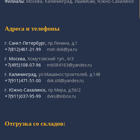
Филиалы:
Москва, Калининград, Ишимбай, Южно-Сахалинск
Адреса и телефоны
г. Санкт-Петербург,
пр.Ленина, д.1
+7(812)461-21-99
met-dvk@ya.ru
г. Москва,
Хомутовский туп., 6/3
+7(495)108-07-96
m6084163@yandex.ru
г. Калининград,
ул.Машиностроителей, д.148
+7(911)471-51-00
dvk.stil@yandex.ru
г. Южно-Сахалинск,
пр.Мира, д.56/2
+7(911)037-95-99
dvks@inbox.ru
Отгрузка со складов: