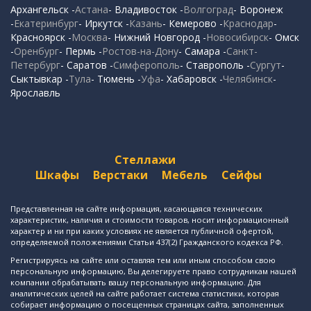
Архангельск -
Астана
- Владивосток -
Волгоград
- Воронеж
-
Екатеринбург
- Иркутск -
Казань
- Кемерово -
Краснодар
-
Красноярск -
Москва
- Нижний Новгород -
Новосибирск
- Омск
-
Оренбург
- Пермь -
Ростов-на-Дону
- Самара -
Санкт-
Петербург
- Саратов -
Симферополь
- Ставрополь -
Сургут
-
Сыктывкар -
Тула
- Тюмень -
Уфа
- Хабаровск -
Челябинск
-
Ярославль
Стеллажи
Шкафы
Верстаки
Мебель
Сейфы
Представленная на сайте информация, касающаяся технических
характеристик, наличия и стоимости товаров, носит информационный
характер и ни при каких условиях не является публичной офертой,
определяемой положениями Статьи 437(2) Гражданского кодекса РФ.
Регистрируясь на сайте или оставляя тем или иным способом свою
персональную информацию, Вы делегируете право сотрудникам нашей
компании обрабатывать вашу персональную информацию. Для
аналитических целей на сайте работает система статистики, которая
собирает информацию о посещенных страницах сайта, заполненных