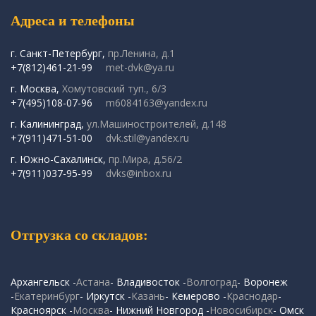
Адреса и телефоны
г. Санкт-Петербург,
пр.Ленина, д.1
+7(812)461-21-99
met-dvk@ya.ru
г. Москва,
Хомутовский туп., 6/3
+7(495)108-07-96
m6084163@yandex.ru
г. Калининград,
ул.Машиностроителей, д.148
+7(911)471-51-00
dvk.stil@yandex.ru
г. Южно-Сахалинск,
пр.Мира, д.56/2
+7(911)037-95-99
dvks@inbox.ru
Отгрузка со складов:
Архангельск -
Астана
- Владивосток -
Волгоград
- Воронеж
-
Екатеринбург
- Иркутск -
Казань
- Кемерово -
Краснодар
-
Красноярск -
Москва
- Нижний Новгород -
Новосибирск
- Омск