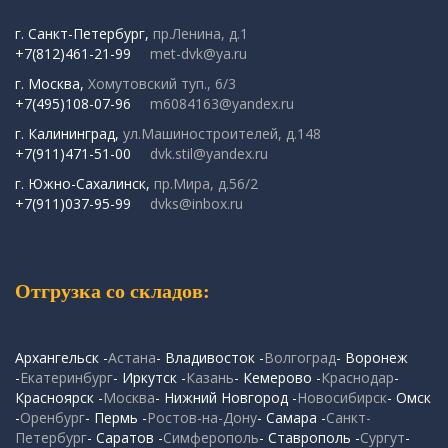
г. Санкт-Петербург,
пр.Ленина, д.1
+7(812)461-21-99
met-dvk@ya.ru
г. Москва,
Хомутовский туп., 6/3
+7(495)108-07-96
m6084163@yandex.ru
г. Калининград,
ул.Машиностроителей, д.148
+7(911)471-51-00
dvk.stil@yandex.ru
г. Южно-Сахалинск,
пр.Мира, д.56/2
+7(911)037-95-99
dvks@inbox.ru
Отгрузка со складов:
Архангельск -
Астана
- Владивосток -
Волгоград
- Воронеж
-
Екатеринбург
- Иркутск -
Казань
- Кемерово -
Краснодар
-
Красноярск -
Москва
- Нижний Новгород -
Новосибирск
- Омск
-
Оренбург
- Пермь -
Ростов-на-Дону
- Самара -
Санкт-
Петербург
- Саратов -
Симферополь
- Ставрополь -
Сургут
-