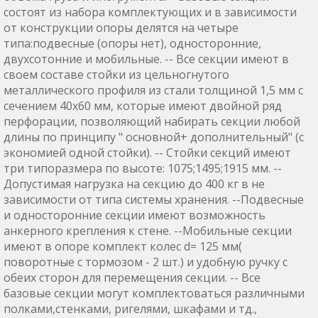
состоят из набора комплектующих и в зависимости
от конструкции опоры делятся на четыре
типа:подвесные (опоры нет), односторонние,
двухсотонние и мобильные. -- Все секции имеют в
своем составе стойки из цельногнутого
металлического профиля из стали толщиной 1,5 мм с
сечением 40х60 мм, которые имеют двойной ряд
перфорации, позволяющий набирать секции любой
длины по принципу " основной+ дополнительный" (с
экономией одной стойки). -- Стойки секций имеют
три типоразмера по высоте: 1075;1495;1915 мм. --
Допустимая нагрузка на секцию до 400 кг в не
зависимости от типа системы хранения. --Подвесные
и односторонние секции имеют возможность
анкерного крепления к стене. --Мобильные секции
имеют в опоре комплект колес d= 125 мм(
поворотные с тормозом - 2 шт.) и удобную ручку с
обеих сторон для перемещения секции. -- Все
базовые секции могут комплектоваться различными
полками,стенками, ригелями, шкафами и тд.,