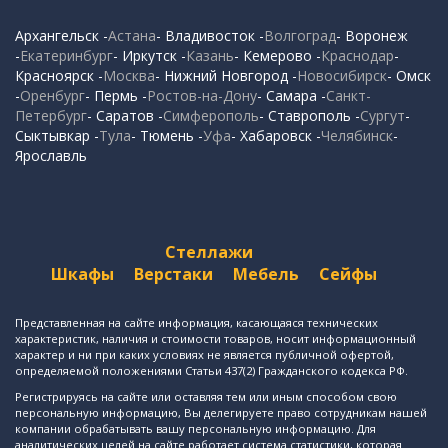
Архангельск -
Астана
- Владивосток -
Волгоград
- Воронеж
-
Екатеринбург
- Иркутск -
Казань
- Кемерово -
Краснодар
-
Красноярск -
Москва
- Нижний Новгород -
Новосибирск
- Омск
-
Оренбург
- Пермь -
Ростов-на-Дону
- Самара -
Санкт-
Петербург
- Саратов -
Симферополь
- Ставрополь -
Сургут
-
Сыктывкар -
Тула
- Тюмень -
Уфа
- Хабаровск -
Челябинск
-
Ярославль
Стеллажи
Шкафы
Верстаки
Мебель
Сейфы
Представленная на сайте информация, касающаяся технических
характеристик, наличия и стоимости товаров, носит информационный
характер и ни при каких условиях не является публичной офертой,
определяемой положениями Статьи 437(2) Гражданского кодекса РФ.
Регистрируясь на сайте или оставляя тем или иным способом свою
персональную информацию, Вы делегируете право сотрудникам нашей
компании обрабатывать вашу персональную информацию. Для
аналитических целей на сайте работает система статистики, которая