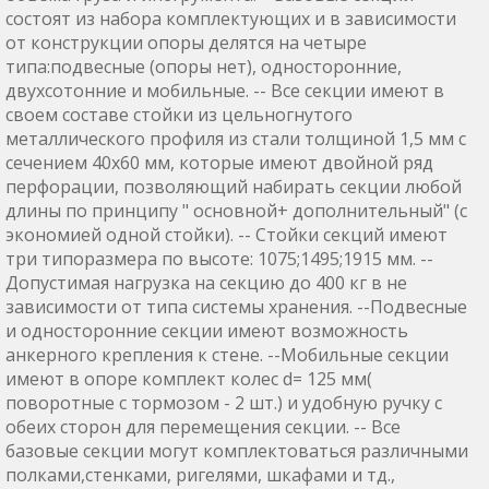
состоят из набора комплектующих и в зависимости
от конструкции опоры делятся на четыре
типа:подвесные (опоры нет), односторонние,
двухсотонние и мобильные. -- Все секции имеют в
своем составе стойки из цельногнутого
металлического профиля из стали толщиной 1,5 мм с
сечением 40х60 мм, которые имеют двойной ряд
перфорации, позволяющий набирать секции любой
длины по принципу " основной+ дополнительный" (с
экономией одной стойки). -- Стойки секций имеют
три типоразмера по высоте: 1075;1495;1915 мм. --
Допустимая нагрузка на секцию до 400 кг в не
зависимости от типа системы хранения. --Подвесные
и односторонние секции имеют возможность
анкерного крепления к стене. --Мобильные секции
имеют в опоре комплект колес d= 125 мм(
поворотные с тормозом - 2 шт.) и удобную ручку с
обеих сторон для перемещения секции. -- Все
базовые секции могут комплектоваться различными
полками,стенками, ригелями, шкафами и тд.,