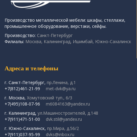
Производство металлической мебели: шкафы, стеллажи,
промышленное оборудование, верстаки, сейфы.
Производство:
Санкт-Петербург
Филиалы:
Москва, Калининград, Ишимбай, Южно-Сахалинск
Адреса и телефоны
г. Санкт-Петербург,
пр.Ленина, д.1
+7(812)461-21-99
met-dvk@ya.ru
г. Москва,
Хомутовский туп., 6/3
+7(495)108-07-96
m6084163@yandex.ru
г. Калининград,
ул.Машиностроителей, д.148
+7(911)471-51-00
dvk.stil@yandex.ru
г. Южно-Сахалинск,
пр.Мира, д.56/2
+7(911)037-95-99
dvks@inbox.ru