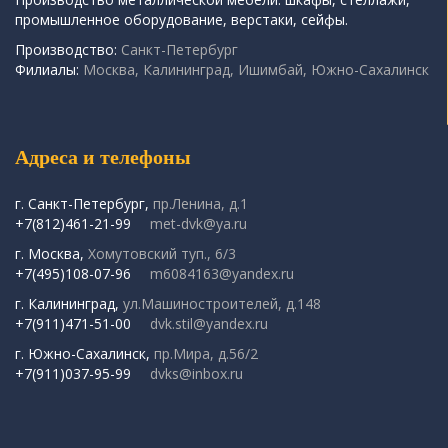
промышленное оборудование, верстаки, сейфы.
Производство:
Санкт-Петербург
Филиалы:
Москва, Калининград, Ишимбай, Южно-Сахалинск
Адреса и телефоны
г. Санкт-Петербург,
пр.Ленина, д.1
+7(812)461-21-99
met-dvk@ya.ru
г. Москва,
Хомутовский туп., 6/3
+7(495)108-07-96
m6084163@yandex.ru
г. Калининград,
ул.Машиностроителей, д.148
+7(911)471-51-00
dvk.stil@yandex.ru
г. Южно-Сахалинск,
пр.Мира, д.56/2
+7(911)037-95-99
dvks@inbox.ru