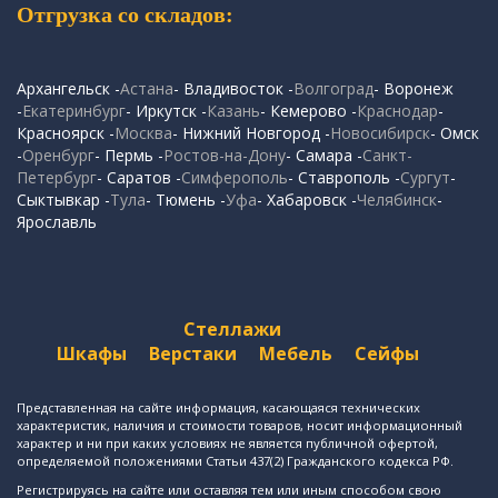
Отгрузка со складов:
Архангельск -
Астана
- Владивосток -
Волгоград
- Воронеж
-
Екатеринбург
- Иркутск -
Казань
- Кемерово -
Краснодар
-
Красноярск -
Москва
- Нижний Новгород -
Новосибирск
- Омск
-
Оренбург
- Пермь -
Ростов-на-Дону
- Самара -
Санкт-
Петербург
- Саратов -
Симферополь
- Ставрополь -
Сургут
-
Сыктывкар -
Тула
- Тюмень -
Уфа
- Хабаровск -
Челябинск
-
Ярославль
Стеллажи
Шкафы
Верстаки
Мебель
Сейфы
Представленная на сайте информация, касающаяся технических
характеристик, наличия и стоимости товаров, носит информационный
характер и ни при каких условиях не является публичной офертой,
определяемой положениями Статьи 437(2) Гражданского кодекса РФ.
Регистрируясь на сайте или оставляя тем или иным способом свою