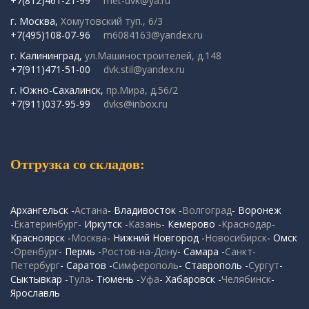
+7(812)461-21-99
met-dvk@ya.ru
г. Москва,
Хомутовский туп., 6/3
+7(495)108-07-96
m6084163@yandex.ru
г. Калининград,
ул.Машиностроителей, д.148
+7(911)471-51-00
dvk.stil@yandex.ru
г. Южно-Сахалинск,
пр.Мира, д.56/2
+7(911)037-95-99
dvks@inbox.ru
Отгрузка со складов:
Архангельск -
Астана
- Владивосток -
Волгоград
- Воронеж
-
Екатеринбург
- Иркутск -
Казань
- Кемерово -
Краснодар
-
Красноярск -
Москва
- Нижний Новгород -
Новосибирск
- Омск
-
Оренбург
- Пермь -
Ростов-на-Дону
- Самара -
Санкт-
Петербург
- Саратов -
Симферополь
- Ставрополь -
Сургут
-
Сыктывкар -
Тула
- Тюмень -
Уфа
- Хабаровск -
Челябинск
-
Ярославль