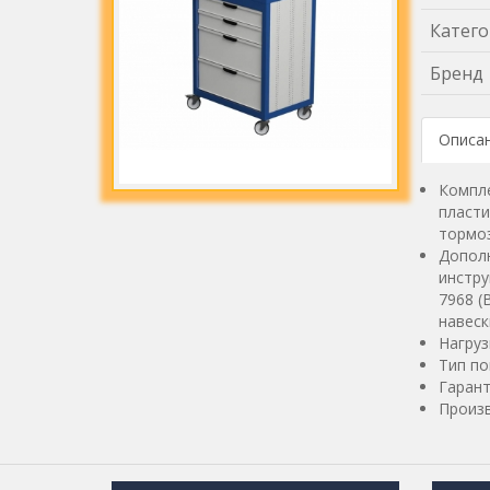
Катего
Бренд
Описа
Компле
пласти
тормоз
Дополн
инстру
7968 (
навеск
Нагруз
Тип по
Гарант
Произв