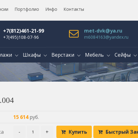
нсии
Портфолио
Инфо
Контакты
+7(812)461-21-99
met-dvk@ya.ru
+7(495)108-07-96
m6084163@yandex.ru
лажи
Шкафы
Верстаки
Мебель
Сейфы
.004
15 614
руб.
ка
-
+
Купить
Быстрый За