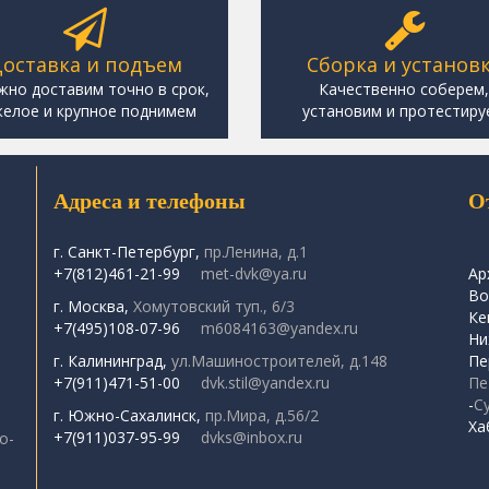
оставка и подъем
Сборка и установ
жно доставим точно в срок,
Качественно соберем
елое и крупное поднимем
установим и протестиру
Адреса и телефоны
О
г. Санкт-Петербург,
пр.Ленина, д.1
+7(812)461-21-99
met-dvk@ya.ru
Ар
Во
г. Москва,
Хомутовский туп., 6/3
Ке
+7(495)108-07-96
m6084163@yandex.ru
Ни
г. Калининград,
ул.Машиностроителей, д.148
Пе
+7(911)471-51-00
dvk.stil@yandex.ru
Пе
-
С
г. Южно-Сахалинск,
пр.Мира, д.56/2
Ха
+7(911)037-95-99
dvks@inbox.ru
о-