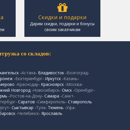
ка
Скидки и подарки
,
Дарим скидки, подарки и бонусы
ем
своим заказчикам
тгрузка со складов:
хангельск -
Астана
- Владивосток -
Волгоград
-
ронеж -
Екатеринбург
- Иркутск -
Казань
-
мерово -
Краснодар
- Красноярск -
Москва
-
жний Новгород -
Новосибирск
- Омск -
Оренбург
-
рмь -
Ростов-на-Дону
- Самара -
Санкт-
тербург
- Саратов -
Симферополь
- Ставрополь
ургут
- Сыктывкар -
Тула
- Тюмень -
Уфа
-
баровск -
Челябинск
- Ярославль