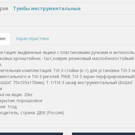
рия
Тумбы инструментальные
ние
Характеристики
ктация: выдвижные ящики с пластиковыми ручками и антискольз
ковых кронштейнах -1шт.;коврик резиновый маслобензостойкий 
.
ительная комплектация: ТИ-3 стойки (к-т) для установки ТИ-3 
ментального и ТИ-3 ригелей 7968; ТИ-3 экран перфорированный;
ВхШхГ 75х105х170мм); Т-1/ТИ-3 шкаф инструментальный (ВхШхГ 
и
ка на ящик: 20кг
крытия: порошковое
ия: 1год
одитель, страна: ДВК (Россия)