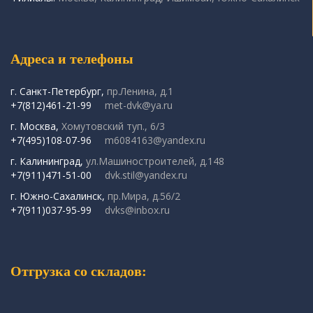
Адреса и телефоны
г. Санкт-Петербург,
пр.Ленина, д.1
+7(812)461-21-99
met-dvk@ya.ru
г. Москва,
Хомутовский туп., 6/3
+7(495)108-07-96
m6084163@yandex.ru
г. Калининград,
ул.Машиностроителей, д.148
+7(911)471-51-00
dvk.stil@yandex.ru
г. Южно-Сахалинск,
пр.Мира, д.56/2
+7(911)037-95-99
dvks@inbox.ru
Отгрузка со складов: