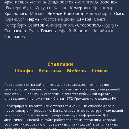
Архангельск -
Астана
- Владивосток -
Волгоград
- Воронеж
-
Екатеринбург
- Иркутск -
Казань
- Кемерово -
Краснодар
-
Красноярск -
Москва
- Нижний Новгород -
Новосибирск
- Омск
-
Оренбург
- Пермь -
Ростов-на-Дону
- Самара -
Санкт-
Петербург
- Саратов -
Симферополь
- Ставрополь -
Сургут
-
Сыктывкар -
Тула
- Тюмень -
Уфа
- Хабаровск -
Челябинск
-
Ярославль
Стеллажи
Шкафы
Верстаки
Мебель
Сейфы
Представленная на сайте информация, касающаяся технических
характеристик, наличия и стоимости товаров, носит информационный
характер и ни при каких условиях не является публичной офертой,
определяемой положениями Статьи 437(2) Гражданского кодекса РФ.
Регистрируясь на сайте или оставляя тем или иным способом свою
персональную информацию, Вы делегируете право сотрудникам нашей
компании обрабатывать вашу персональную информацию. Для
аналитических целей на сайте работает система статистики, которая
собирает информацию о посещенных страницах сайта, заполненных
формах и т.д. Сотрудники компании имеют доступ к этой информации.