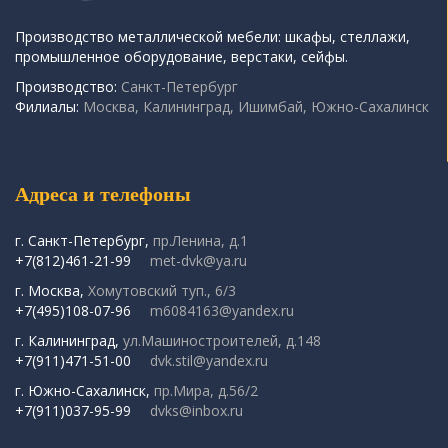
Производство металлической мебели: шкафы, стеллажи,
промышленное оборудование, верстаки, сейфы.
Производство:
Санкт-Петербург
Филиалы:
Москва, Калининград, Ишимбай, Южно-Сахалинск
Адреса и телефоны
г. Санкт-Петербург,
пр.Ленина, д.1
+7(812)461-21-99
met-dvk@ya.ru
г. Москва,
Хомутовский туп., 6/3
+7(495)108-07-96
m6084163@yandex.ru
г. Калининград,
ул.Машиностроителей, д.148
+7(911)471-51-00
dvk.stil@yandex.ru
г. Южно-Сахалинск,
пр.Мира, д.56/2
+7(911)037-95-99
dvks@inbox.ru