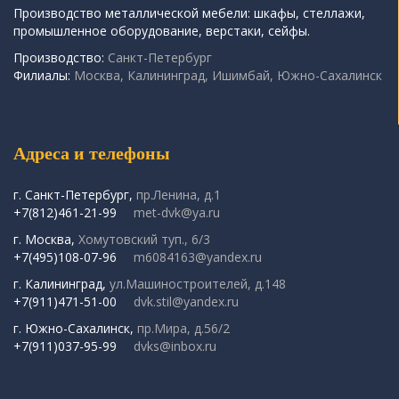
Производство металлической мебели: шкафы, стеллажи,
промышленное оборудование, верстаки, сейфы.
Производство:
Санкт-Петербург
Филиалы:
Москва, Калининград, Ишимбай, Южно-Сахалинск
Адреса и телефоны
г. Санкт-Петербург,
пр.Ленина, д.1
+7(812)461-21-99
met-dvk@ya.ru
г. Москва,
Хомутовский туп., 6/3
+7(495)108-07-96
m6084163@yandex.ru
г. Калининград,
ул.Машиностроителей, д.148
+7(911)471-51-00
dvk.stil@yandex.ru
г. Южно-Сахалинск,
пр.Мира, д.56/2
+7(911)037-95-99
dvks@inbox.ru