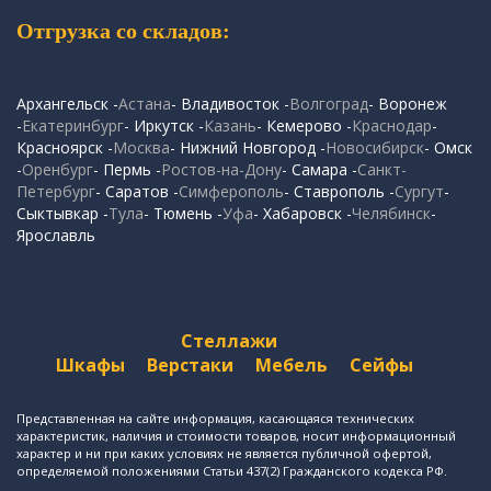
Отгрузка со складов:
Архангельск -
Астана
- Владивосток -
Волгоград
- Воронеж
-
Екатеринбург
- Иркутск -
Казань
- Кемерово -
Краснодар
-
Красноярск -
Москва
- Нижний Новгород -
Новосибирск
- Омск
-
Оренбург
- Пермь -
Ростов-на-Дону
- Самара -
Санкт-
Петербург
- Саратов -
Симферополь
- Ставрополь -
Сургут
-
Сыктывкар -
Тула
- Тюмень -
Уфа
- Хабаровск -
Челябинск
-
Ярославль
Стеллажи
Шкафы
Верстаки
Мебель
Сейфы
Представленная на сайте информация, касающаяся технических
характеристик, наличия и стоимости товаров, носит информационный
характер и ни при каких условиях не является публичной офертой,
определяемой положениями Статьи 437(2) Гражданского кодекса РФ.