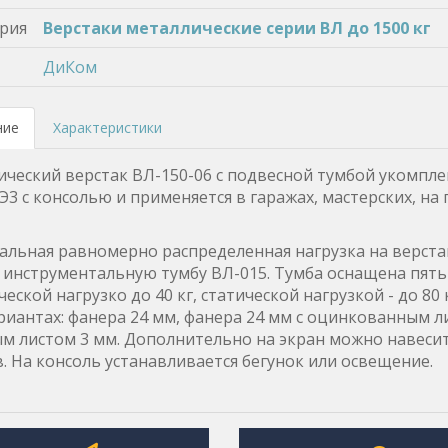
рия
Верстаки металлические серии ВЛ до 1500 кг
ДиКом
ние
Характеристики
ческий верстак ВЛ-150-06 с подвесной тумбой укомп
Э3 с консолью и применяется в гаражах, мастерских, на
льная равномерно распределенная нагрузка на верстак
 инструментальную тумбу ВЛ-015. Тумба оснащена пя
еской нагрузко до 40 кг, статической нагрузкой - до 80
риантах: фанера 24 мм, фанера 24 мм с оцинкованным л
м листом 3 мм. Дополнительно на экран можно навеси
. На консоль устанавливается бегунок или освещение.