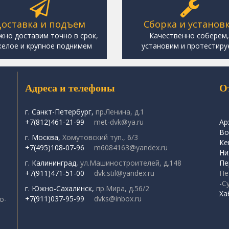
оставка и подъем
Сборка и установ
жно доставим точно в срок,
Качественно соберем
елое и крупное поднимем
установим и протестиру
Адреса и телефоны
О
г. Санкт-Петербург,
пр.Ленина, д.1
+7(812)461-21-99
met-dvk@ya.ru
Ар
Во
г. Москва,
Хомутовский туп., 6/3
Ке
+7(495)108-07-96
m6084163@yandex.ru
Ни
г. Калининград,
ул.Машиностроителей, д.148
Пе
+7(911)471-51-00
dvk.stil@yandex.ru
Пе
-
С
г. Южно-Сахалинск,
пр.Мира, д.56/2
Ха
+7(911)037-95-99
dvks@inbox.ru
о-