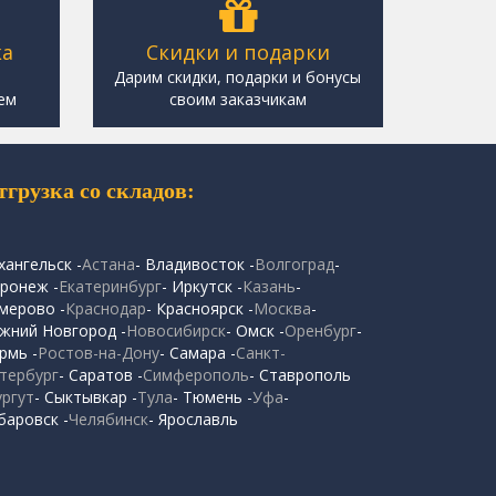
ка
Скидки и подарки
,
Дарим скидки, подарки и бонусы
ем
своим заказчикам
тгрузка со складов:
хангельск -
Астана
- Владивосток -
Волгоград
-
ронеж -
Екатеринбург
- Иркутск -
Казань
-
мерово -
Краснодар
- Красноярск -
Москва
-
жний Новгород -
Новосибирск
- Омск -
Оренбург
-
рмь -
Ростов-на-Дону
- Самара -
Санкт-
тербург
- Саратов -
Симферополь
- Ставрополь
ургут
- Сыктывкар -
Тула
- Тюмень -
Уфа
-
баровск -
Челябинск
- Ярославль