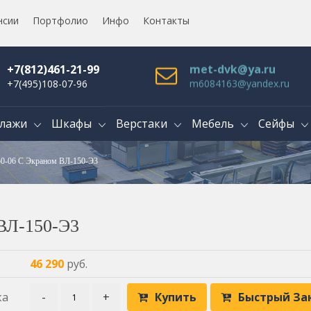
нсии
Портфолио
Инфо
Контакты
+7(812)461-21-99
met-dvk@ya.ru
+7(495)108-07-96
m6084163@yandex.ru
лажи
Шкафы
Верстаки
Мебель
Сейфы
50-06 С Экраном ВЛ-150-Э3
 ВЛ-150-Э3
46 290
руб.
ка
-
+
Купить
Быстрый За