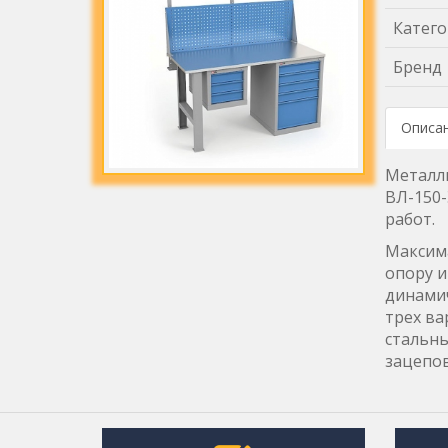
Катего
Бренд
Описа
Металли
ВЛ-150-
работ.
Максима
опору и
динамич
трех ва
стальны
зацепов