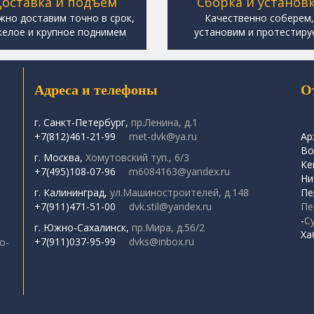
оставка и подъем
Сборка и установ
жно доставим точно в срок,
Качественно соберем
елое и крупное поднимем
установим и протестиру
Адреса и телефоны
О
г. Санкт-Петербург,
пр.Ленина, д.1
+7(812)461-21-99
met-dvk@ya.ru
Ар
Во
г. Москва,
Хомутовский туп., 6/3
Ке
+7(495)108-07-96
m6084163@yandex.ru
Ни
г. Калининград,
ул.Машиностроителей, д.148
Пе
+7(911)471-51-00
dvk.stil@yandex.ru
Пе
-
С
г. Южно-Сахалинск,
пр.Мира, д.56/2
Ха
+7(911)037-95-99
dvks@inbox.ru
о-