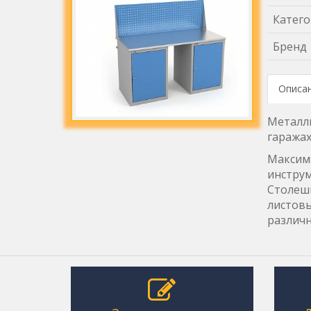
Катего
Бренд
Описа
Металли
гаражах
Максима
инструм
Столешн
листовы
различн