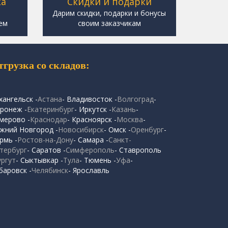
ка
Скидки и подарки
,
Дарим скидки, подарки и бонусы
ем
своим заказчикам
тгрузка со складов:
хангельск -
Астана
- Владивосток -
Волгоград
-
ронеж -
Екатеринбург
- Иркутск -
Казань
-
мерово -
Краснодар
- Красноярск -
Москва
-
жний Новгород -
Новосибирск
- Омск -
Оренбург
-
рмь -
Ростов-на-Дону
- Самара -
Санкт-
тербург
- Саратов -
Симферополь
- Ставрополь
ургут
- Сыктывкар -
Тула
- Тюмень -
Уфа
-
баровск -
Челябинск
- Ярославль