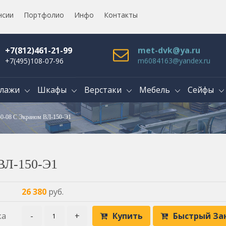
нсии
Портфолио
Инфо
Контакты
+7(812)461-21-99
met-dvk@ya.ru
+7(495)108-07-96
m6084163@yandex.ru
лажи
Шкафы
Верстаки
Мебель
Сейфы
50-08 С Экраном ВЛ-150-Э1
 ВЛ-150-Э1
26 380
руб.
ка
-
+
Купить
Быстрый За