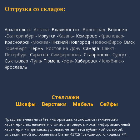
Отгрузка со складов:
Архангельск -
Астана
- Владивосток -
Волгоград
- Воронеж
-
Екатеринбург
- Иркутск -
Казань
- Кемерово -
Краснодар
-
Красноярск -
Москва
- Нижний Новгород -
Новосибирск
- Омск
-
Оренбург
- Пермь -
Ростов-на-Дону
- Самара -
Санкт-
Петербург
- Саратов -
Симферополь
- Ставрополь -
Сургут
-
Сыктывкар -
Тула
- Тюмень -
Уфа
- Хабаровск -
Челябинск
-
Ярославль
Стеллажи
Шкафы
Верстаки
Мебель
Сейфы
Представленная на сайте информация, касающаяся технических
характеристик, наличия и стоимости товаров, носит информационный
характер и ни при каких условиях не является публичной офертой,
определяемой положениями Статьи 437(2) Гражданского кодекса РФ.