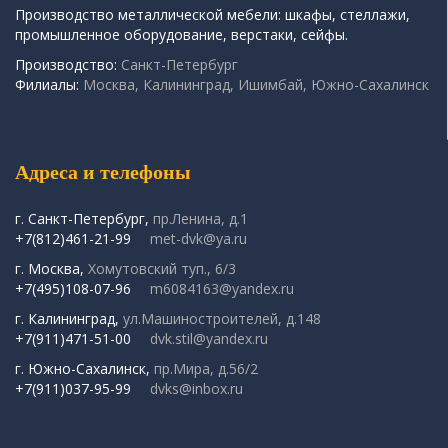
Производство металлической мебели: шкафы, стеллажи,
промышленное оборудование, верстаки, сейфы.
Производство:
Санкт-Петербург
Филиалы:
Москва, Калининград, Ишимбай, Южно-Сахалинск
Адреса и телефоны
г. Санкт-Петербург,
пр.Ленина, д.1
+7(812)461-21-99
met-dvk@ya.ru
г. Москва,
Хомутовский туп., 6/3
+7(495)108-07-96
m6084163@yandex.ru
г. Калининград,
ул.Машиностроителей, д.148
+7(911)471-51-00
dvk.stil@yandex.ru
г. Южно-Сахалинск,
пр.Мира, д.56/2
+7(911)037-95-99
dvks@inbox.ru