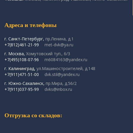
Адреса и телефоны
г. Санкт-Петербург,
пр.Ленина, д.1
+7(812)461-21-99
met-dvk@ya.ru
г. Москва,
Хомутовский туп., 6/3
+7(495)108-07-96
m6084163@yandex.ru
г. Калининград,
ул.Машиностроителей, д.148
+7(911)471-51-00
dvk.stil@yandex.ru
г. Южно-Сахалинск,
пр.Мира, д.56/2
+7(911)037-95-99
dvks@inbox.ru
Отгрузка со складов: