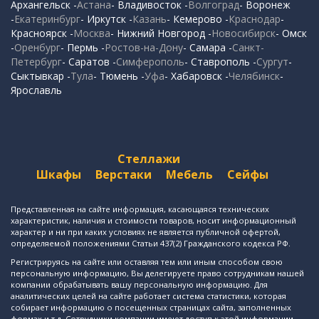
Архангельск -
Астана
- Владивосток -
Волгоград
- Воронеж
-
Екатеринбург
- Иркутск -
Казань
- Кемерово -
Краснодар
-
Красноярск -
Москва
- Нижний Новгород -
Новосибирск
- Омск
-
Оренбург
- Пермь -
Ростов-на-Дону
- Самара -
Санкт-
Петербург
- Саратов -
Симферополь
- Ставрополь -
Сургут
-
Сыктывкар -
Тула
- Тюмень -
Уфа
- Хабаровск -
Челябинск
-
Ярославль
Стеллажи
Шкафы
Верстаки
Мебель
Сейфы
Представленная на сайте информация, касающаяся технических
характеристик, наличия и стоимости товаров, носит информационный
характер и ни при каких условиях не является публичной офертой,
определяемой положениями Статьи 437(2) Гражданского кодекса РФ.
Регистрируясь на сайте или оставляя тем или иным способом свою
персональную информацию, Вы делегируете право сотрудникам нашей
компании обрабатывать вашу персональную информацию. Для
аналитических целей на сайте работает система статистики, которая
собирает информацию о посещенных страницах сайта, заполненных
формах и т.д. Сотрудники компании имеют доступ к этой информации.