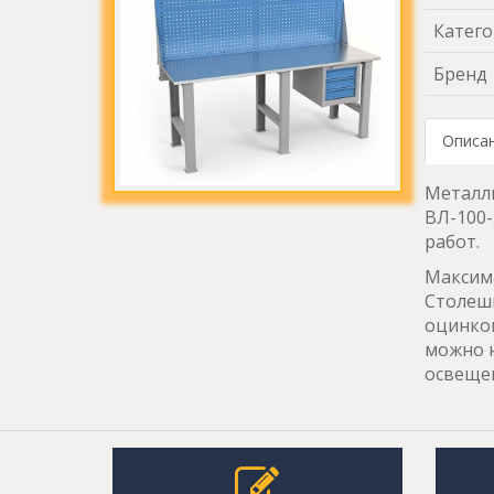
Катего
Бренд
Описа
Металли
ВЛ-100-
работ.
Максима
Столешн
оцинков
можно н
освеще