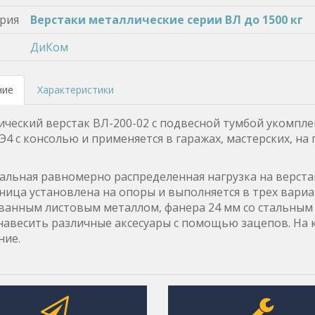
рия
Верстаки металлические серии ВЛ до 1500 кг
ДиКом
ние
Характеристики
ческий верстак ВЛ-200-02 с подвесной тумбой укомп
Э4 с консолью и применяется в гаражах, мастерских, на
льная равномерно распределенная нагрузка на верстак
ица установлена на опоры и выполняется в трех вариан
анным листовым металлом, фанера 24 мм со стальным 
авесить различные аксесуары с помощью зацепов. На к
ние.