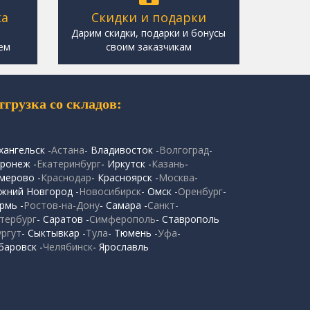
ка
Скидки и подарки
,
Дарим скидки, подарки и бонусы
ем
своим заказчикам
тгрузка со складов:
хангельск -
Астана
- Владивосток -
Волгоград
-
ронеж -
Екатеринбург
- Иркутск -
Казань
-
мерово -
Краснодар
- Красноярск -
Москва
-
жний Новгород -
Новосибирск
- Омск -
Оренбург
-
рмь -
Ростов-на-Дону
- Самара -
Санкт-
тербург
- Саратов -
Симферополь
- Ставрополь
ургут
- Сыктывкар -
Тула
- Тюмень -
Уфа
-
баровск -
Челябинск
- Ярославль