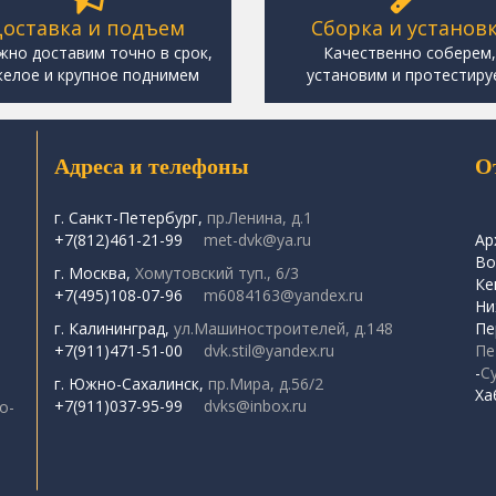
оставка и подъем
Сборка и установ
жно доставим точно в срок,
Качественно соберем
елое и крупное поднимем
установим и протестиру
Адреса и телефоны
О
г. Санкт-Петербург,
пр.Ленина, д.1
+7(812)461-21-99
met-dvk@ya.ru
Ар
Во
г. Москва,
Хомутовский туп., 6/3
Ке
+7(495)108-07-96
m6084163@yandex.ru
Ни
г. Калининград,
ул.Машиностроителей, д.148
Пе
+7(911)471-51-00
dvk.stil@yandex.ru
Пе
-
С
г. Южно-Сахалинск,
пр.Мира, д.56/2
Ха
+7(911)037-95-99
dvks@inbox.ru
о-