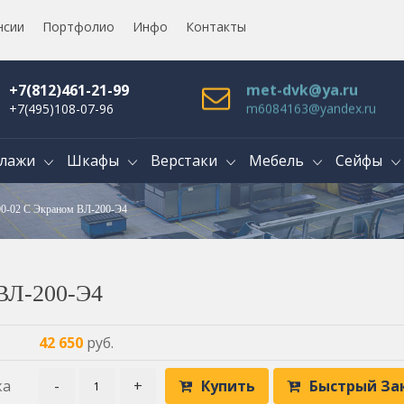
нсии
Портфолио
Инфо
Контакты
+7(812)461-21-99
met-dvk@ya.ru
+7(495)108-07-96
m6084163@yandex.ru
лажи
Шкафы
Верстаки
Мебель
Сейфы
00-02 С Экраном ВЛ-200-Э4
 ВЛ-200-Э4
42 650
руб.
ка
-
+
Купить
Быстрый За