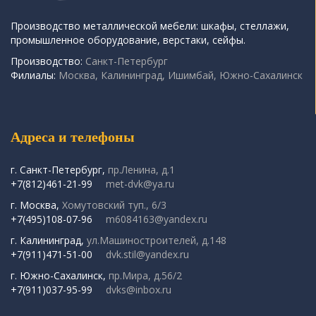
Производство металлической мебели: шкафы, стеллажи,
промышленное оборудование, верстаки, сейфы.
Производство:
Санкт-Петербург
Филиалы:
Москва, Калининград, Ишимбай, Южно-Сахалинск
Адреса и телефоны
г. Санкт-Петербург,
пр.Ленина, д.1
+7(812)461-21-99
met-dvk@ya.ru
г. Москва,
Хомутовский туп., 6/3
+7(495)108-07-96
m6084163@yandex.ru
г. Калининград,
ул.Машиностроителей, д.148
+7(911)471-51-00
dvk.stil@yandex.ru
г. Южно-Сахалинск,
пр.Мира, д.56/2
+7(911)037-95-99
dvks@inbox.ru